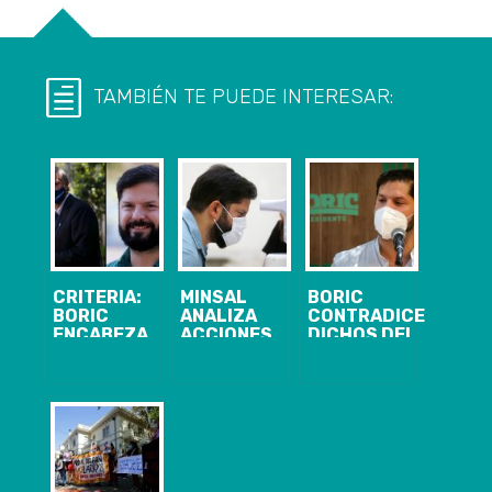
TAMBIÉN TE PUEDE INTERESAR:
CRITERIA:
MINSAL
BORIC
BORIC
ANALIZA
CONTRADICE
ENCABEZA
ACCIONES
DICHOS DEL
CARRERA A LA
LEGALES POR
PRESIDENTE
MONEDA Y
SUPUESTA
DEL PC Y
KAST SE
FILTRACIÓN
ANUNCIA
POSICIONA EN
DE FICHA
CAMBIOS EN
EL SEGUNDO
MÉDICA DE
EL PROGRAMA
LUGAR
GABRIEL
DE GOBIERNO
BORIC