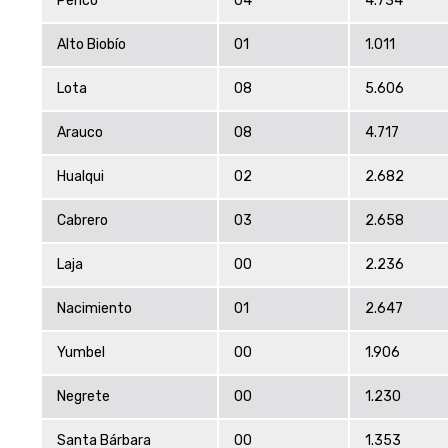
Penco
04
4.734
Alto Biobío
01
1.011
Lota
08
5.606
Arauco
08
4.717
Hualqui
02
2.682
Cabrero
03
2.658
Laja
00
2.236
Nacimiento
01
2.647
Yumbel
00
1.906
Negrete
00
1.230
Santa Bárbara
00
1.353