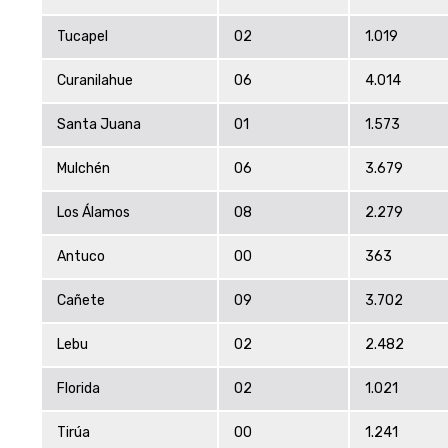
Tucapel
02
1.019
Curanilahue
06
4.014
Santa Juana
01
1.573
Mulchén
06
3.679
Los Álamos
08
2.279
Antuco
00
363
Cañete
09
3.702
Lebu
02
2.482
Florida
02
1.021
Tirúa
00
1.241