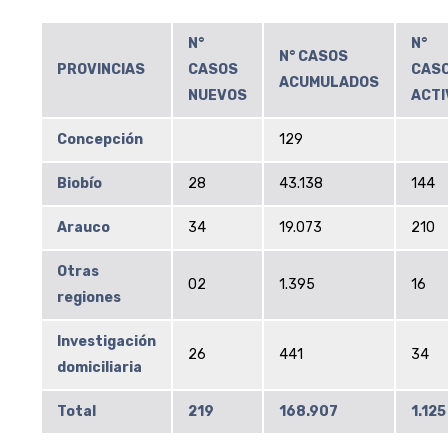
N°
N°
N° CASOS
PROVINCIAS
CASOS
CAS
ACUMULADOS
NUEVOS
ACTI
Concepción
129
Biobío
28
43.138
144
Arauco
34
19.073
210
Otras
02
1.395
16
regiones
Investigación
26
441
34
domiciliaria
Total
219
168.907
1.125