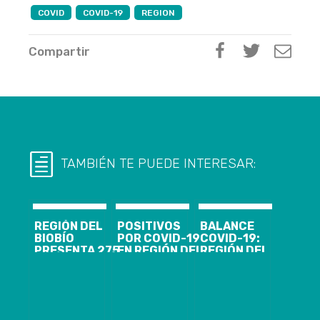
COVID
COVID-19
REGION
Compartir
TAMBIÉN TE PUEDE INTERESAR:
REGIÓN DEL
POSITIVOS
BALANCE
BIOBÍO
POR COVID-19
COVID-19:
PRESENTA 275
EN REGIÓN DEL
REGIÓN DEL
CASOS
BIOBIO
BIOBÍO LLEGA
NUEVOS
LLEGAN A 95 Y
A 727 CASOS,
COVID-19, CON
SE CONFIRMA
CON 552
137.916
PRIMER
RECUPERADOS
ACUMULADOS
FALLECIDO