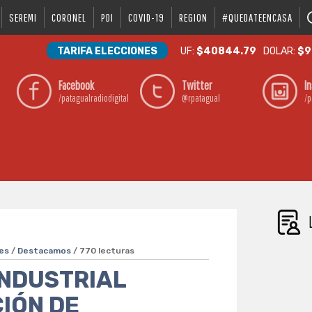
SEREMI
CORONEL
PDI
COVID-19
REGION
#QUEDATEENCASA
TARIFA ELECCIONES
UF:
$40844.79
DOLAR:
$9
Facebook
Twitter
I
/patagualradiodigital
@rpatagual
/p
es
/
Destacamos
/ 770 lecturas
INDUSTRIAL
IÓN DE