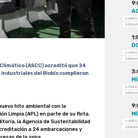
9
A
LUNES
SÁBA
1
D
LUNES
SÁBA
 Climático (ASCC) acreditó que 24
3
industriales del Biobío cumplieron
M
LUNES
SÁBA
9
nuevo hito ambiental con la
M
ón Limpia (APL) en parte de su flota.
itoría, la Agencia de Sustentabilidad
LUNES
SÁBA
acreditación a 24 embarcaciones y
resas de la zona.