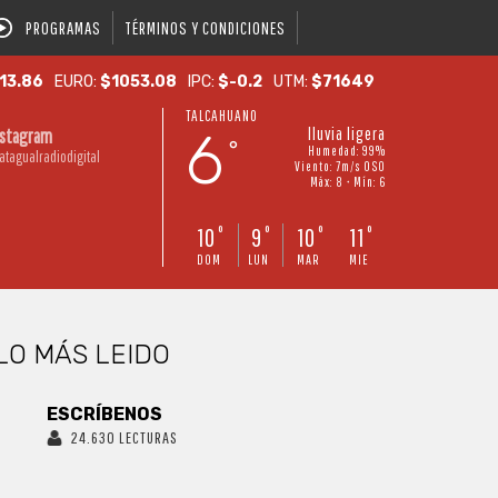
PROGRAMAS
TÉRMINOS Y CONDICIONES
13.86
EURO:
$1053.08
IPC:
$-0.2
UTM:
$71649
TALCAHUANO
6
lluvia ligera
nstagram
°
Humedad: 99%
atagualradiodigital
Viento: 7m/s OSO
Máx: 8 • Mín: 6
10
9
10
11
°
°
°
°
DOM
LUN
MAR
MIE
LO MÁS LEIDO
ESCRÍBENOS
24.630 LECTURAS