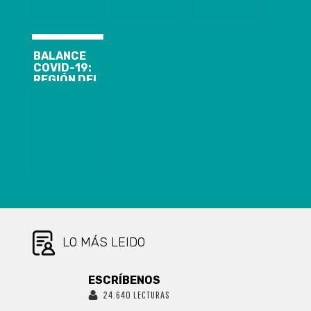
PREVENCIÓN
COVID-19 EN
EMPRESAS DE
LA REGIÓN
BALANCE
COVID-19:
REGIÓN DEL
BIOBÍO LLEGA
A 727 CASOS,
CON 552
RECUPERADOS
LO MÁS LEIDO
ESCRÍBENOS
24.640 LECTURAS