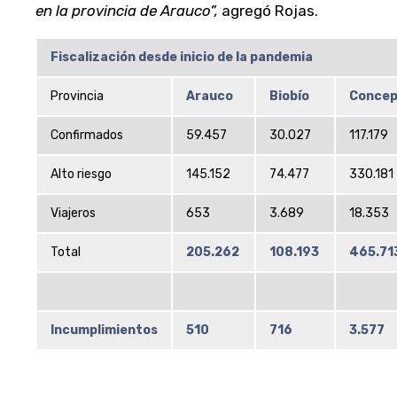
en la provincia de Arauco”,
agregó Rojas.
Fiscalización desde inicio de la pandemia
Provincia
Arauco
Biobío
Concep
Confirmados
59.457
30.027
117.179
Alto riesgo
145.152
74.477
330.181
Viajeros
653
3.689
18.353
Total
205.262
108.193
465.71
Incumplimientos
510
716
3.577