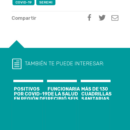
COVID-19
SEREMI
Compartir
TAMBIÉN TE PUEDE INTERESAR:
POSITIVOS
FUNCIONARIA
MÁS DE 130
POR COVID-19
DE LA SALUD
CUADRILLAS
EN REGIÓN DEL
RECIBIÓ SEIS
SANITARIAS
BIOBIO
VACUNAS
LABORALES
LLEGAN A 95 Y
PFIZER POR
SE HAN
SE CONFIRMA
EQUIVOCACIÓN
CONFORMADO
PRIMER
EN COPIAPÓ
PARA
FALLECIDO
FORTALECER
LA