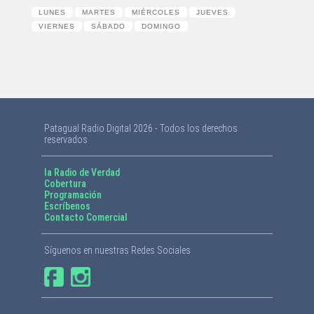
LUNES
MARTES
MIÉRCOLES
JUEVES
VIERNES
SÁBADO
DOMINGO
Patagual Radio Digital 2026 - Todos los derechos
reservados
la Radio de Verdad
Cobertura
Programación
Escríbenos
Contacto Comercial
Síguenos en nuestras Redes Sociales