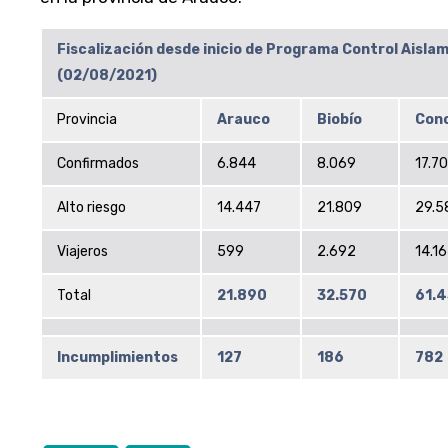
Fiscalización desde inicio de Programa Control Aislam
(02/08/2021)
Provincia
Arauco
Biobío
Con
Confirmados
6.844
8.069
17.7
Alto riesgo
14.447
21.809
29.5
Viajeros
599
2.692
14.1
Total
21.890
32.570
61.
Incumplimientos
127
186
782