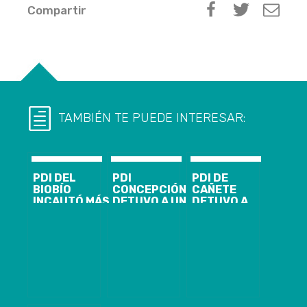
Compartir
TAMBIÉN TE PUEDE INTERESAR:
PDI DEL
PDI
PDI DE
BIOBÍO
CONCEPCIÓN
CAÑETE
INCAUTÓ MÁS
DETUVO A UN
DETUVO A
DE 200 KILOS
SUJETO POR
SUJETO QUE
DE COCAÍNA
HOMICIDIO EN
VENDÍA POR
BASE
CORONEL
REDES
SOCIALES
VEHÍCULO
ROBADO