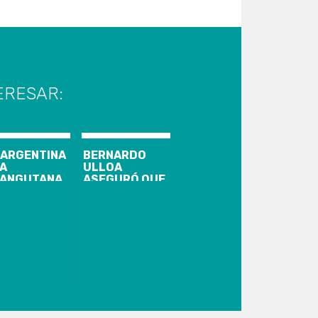
ERESAR:
 ARGENTINA
BERNARDO
A
ULLOA
ANGUTANA
ASEGURÓ QUE
AMADA
EL ESTADIO
NDRA SE
FEDERICO
NVIRTIÓ EN
SCHWAGER SI
ERSONA»
PODRÁ
ALBERGAR
FÚTBOL
PROFESIONAL