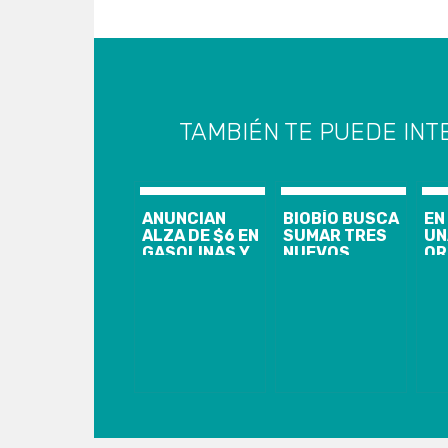
TAMBIÉN TE PUEDE INT
ANUNCIAN
BIOBÍO BUSCA
EN
ALZA DE $6 EN
SUMAR TRES
UN
GASOLINAS Y
NUEVOS
OR
DIÉSEL A
LICEOS
LL
PARTIR DE
BICENTENARIO
SA
ESTE JUEVES
CO
«P