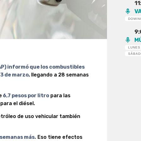
11
V
DOMIN
9
M
LUNES
SÁBA
AP) informó que los combustibles
s 3 de marzo
, llegando a 28 semanas
e
6,7 pesos por litro
para las
para el diésel.
petróleo de uso vehicular también
5 semanas más.
Eso tiene efectos