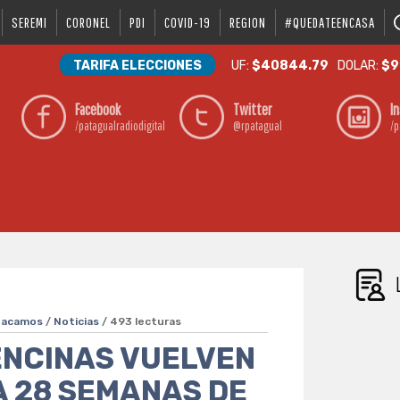
SEREMI
CORONEL
PDI
COVID-19
REGION
#QUEDATEENCASA
TARIFA ELECCIONES
UF:
$40844.79
DOLAR:
$9
Facebook
Twitter
I
/patagualradiodigital
@rpatagual
/p
tacamos
/
Noticias
/ 493 lecturas
ENCINAS VUELVEN
 A 28 SEMANAS DE