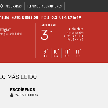
PROGRAMAS
TÉRMINOS Y CONDICIONES
13.86
EURO:
$1053.08
IPC:
$-0.2
UTM:
$71649
TALCAHUANO
3
cielo claro
nstagram
°
Humedad: 99%
atagualradiodigital
Viento: 4m/s ESE
Máx: 3 • Mín: 3
9
10
11
11
°
°
°
°
LUN
MAR
MIE
JUE
LO MÁS LEIDO
ESCRÍBENOS
24.672 LECTURAS