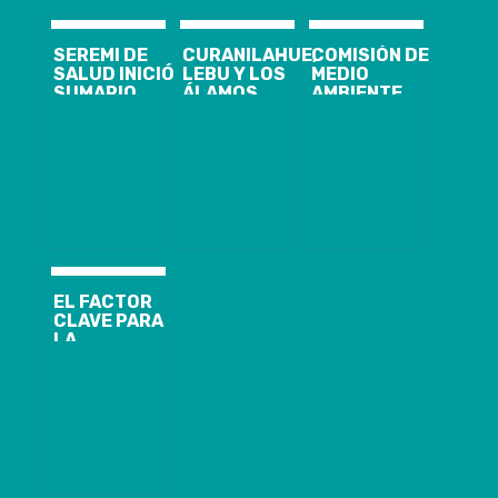
SEREMI DE
CURANILAHUE,
COMISIÓN DE
SALUD INICIÓ
LEBU Y LOS
MEDIO
SUMARIO
ÁLAMOS
AMBIENTE
SANITARIO
INGRESAN A
APRUEBA
POR
CUARENTENA
PROHIBICIÓN
INCIDENTE
DESDE EL
DE FUMAR EN
OPERACIONAL
18/09, A LAS
PLAYAS, RÍOS
EN ANDINA
05 AM.REGIÓN
Y LAGOS
INGREDIENTS
DEL BIOBÍO
DE ARAUCO
PRESENTA 140
CASOS
NUEVOS,
20.854
ACUMULADOS
EL FACTOR
Y 1.935
CLAVE PARA
ACTIVOS DE
LA
COVID-19
INMUNIZACIÓN
COVID-19 EN
MENORES