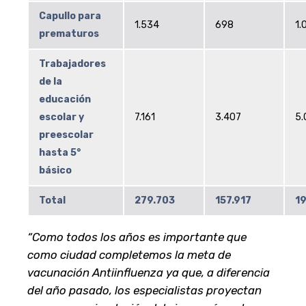
Capullo para
1.534
698
1.
prematuros
Trabajadores
de la
educación
escolar y
7.161
3.407
5.
preescolar
hasta 5°
básico
Total
279.703
157.917
1
“Como todos los años es importante que
como ciudad completemos la meta de
vacunación Antiinfluenza ya que, a diferencia
del año pasado, los especialistas proyectan