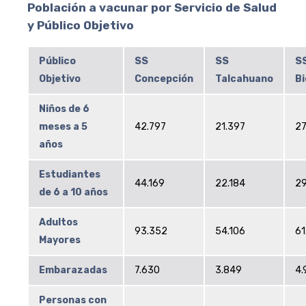
Población a vacunar por Servicio de Salud
y Público Objetivo
Público
SS
SS
S
Objetivo
Concepción
Talcahuano
Bi
Niños de 6
meses a 5
42.797
21.397
27
años
Estudiantes
44.169
22.184
29
de 6 a 10 años
Adultos
93.352
54.106
61
Mayores
Embarazadas
7.630
3.849
4.
Personas con