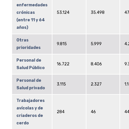
enfermedades
crónicas
53.124
35.498
47
(entre 11 y 64
años)
Otras
9.815
5.999
4.
prioridades
Personal de
16.722
8.406
9.
Salud Público
Personal de
3.115
2.327
1.
Salud privado
Trabajadores
avícolas y de
284
46
44
criaderos de
cerdo