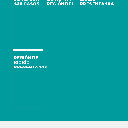
148 CASOS
REGIÓN DEL
PRESENTA 184
NUEVOS,
BIOBÍO
CASOS
1.844
PRESENTA 103
NUEVOS,
ACTIVOS Y EL
CASOS
25.948
ANUNCIO DE
NUEVOS, 7.816
ACUMULADOS
CORDÓN
ACUMULADOS
Y 1.689
SANITARIO
Y 1.388
ACTIVOS DE
PARA
ACTIVOS
COVID-19
CORONEL Y
LOTA
REGIÓN DEL
BIOBÍO
PRESENTA 146
CASOS
NUEVOS
COVID-19, CON
144.897
ACUMULADOS
Y 1.537
ACTIVOS