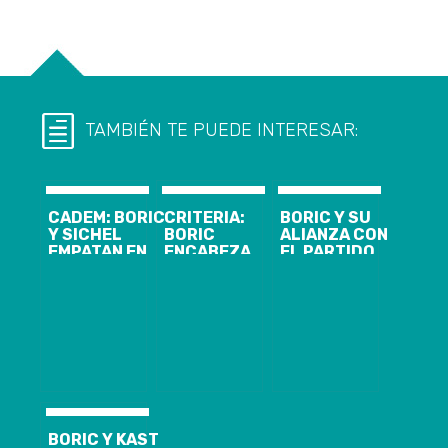
TAMBIÉN TE PUEDE INTERESAR:
CADEM: BORIC
CRITERIA:
BORIC Y SU
Y SICHEL
BORIC
ALIANZA CON
EMPATAN EN
ENCABEZA
EL PARTIDO
PREFERENCIAS
CARRERA A LA
COMUNISTA:
EN LA
MONEDA Y
“MIS
CARRERA
KAST SE
CONVICCIONES
PRESIDENCIAL
POSICIONA EN
SON
EL SEGUNDO
DEMOCRÁTICAS
LUGAR
BORIC Y KAST