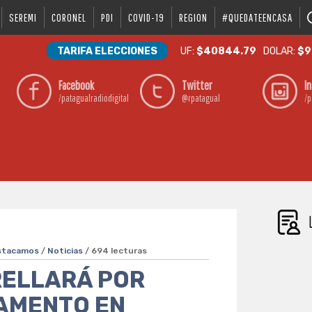
SEREMI
CORONEL
PDI
COVID-19
REGION
#QUEDATEENCASA
TARIFA ELECCIONES
UF:
$40844.79
DOLAR:
$9
Facebook
Twitter
I
/patagualradiodigital
@rpatagual
/p
stacamos
/
Noticias
/ 694 lecturas
RELLARÁ POR
AMENTO EN