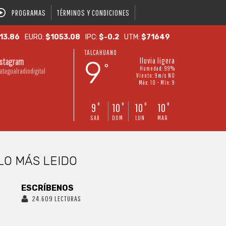
PROGRAMAS
TÉRMINOS Y CONDICIONES
13.86
EURO:
$1053.08
IPC:
$-0.2
UTM:
$71649
TALCAHUANO
9
lluvia ligera
nstagram
°
Humedad: 99%
atagualradiodigital
Viento: 9m/s NO
Máx: 10 • Mín: 9
9
10
10
10
°
°
°
°
SAB
DOM
LUN
MAR
LO MÁS LEIDO
ESCRÍBENOS
24.609 LECTURAS