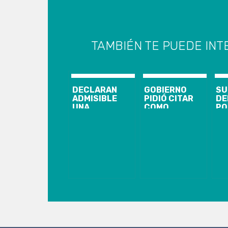
TAMBIÉN TE PUEDE INT
DECLARAN
GOBIERNO
SU
ADMISIBLE
PIDIÓ CITAR
DE
UNA
COMO
PO
QUERELLA EN
IMPUTADO A
QU
CONTRA DE
LLAITUL TRAS
IL
SEBASTIAN
AMPLIAR
SU
PIÑERA POR
QUERELLA
“R
VIOLACIÓN A
CONTRA LA
IL
LOS DDHH
CAM