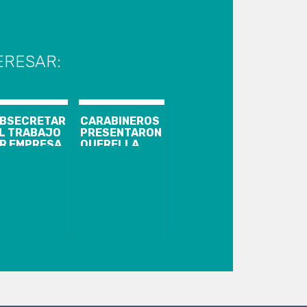
ERESAR:
BSECRETARIO
CARABINEROS
L TRABAJO
PRESENTARON
R EMPRESA
QUERELLA
E OFRECE
POR ATAQUE
E COMO
QUE MATÓ A
ELDO:
DENISSE
ECURRE A
CORTÉS
EGALIDAD”