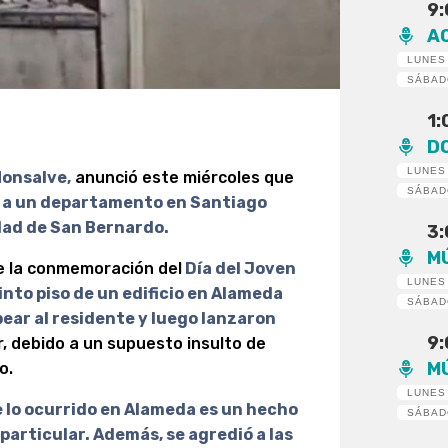
9
A
LUNES
SÁBA
1
D
LUNES
Monsalve,
anunció este miércoles que
SÁBA
 a un departamento en Santiago
idad de San Bernardo.
3
M
de la conmemoración del
Día del Joven
LUNES
into piso de un edificio en Alameda
SÁBA
ear al residente y luego lanzaron
9
, debido a un supuesto insulto de
M
o.
LUNES
 lo ocurrido en Alameda es un hecho
SÁBA
 particular. Además, se agredió a las