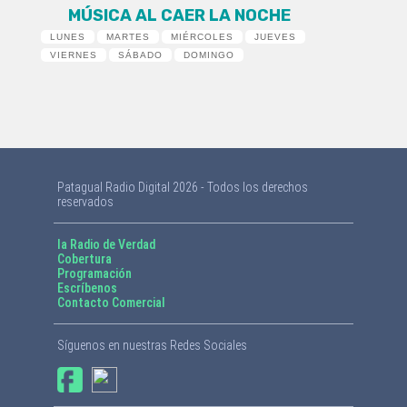
MÚSICA AL CAER LA NOCHE
LUNES
MARTES
MIÉRCOLES
JUEVES
VIERNES
SÁBADO
DOMINGO
Patagual Radio Digital 2026 - Todos los derechos
reservados
la Radio de Verdad
Cobertura
Programación
Escríbenos
Contacto Comercial
Síguenos en nuestras Redes Sociales