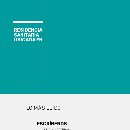
REALIZADO
EN ANDINA
POR EL
INGREDIENTS
MINISTERIO DE
DE ARAUCO
ECONOMÍA
RESIDENCIA
SANITARIA
UBICADA EN
HOTEL
WYNDHAM
GARDEN DE
CONCEPCIÓN
YA HA
RECIBIDO A 69
PERSONAS
CON COVID-19
LO MÁS LEIDO
ESCRÍBENOS
24.614 LECTURAS