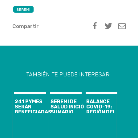
SEREMI
Compartir
TAMBIÉN TE PUEDE INTERESAR:
241 PYMES
SEREMI DE
BALANCE
SERÁN
SALUD INICIÓ
COVID-19:
BENEFICIADAS
SUMARIO
REGIÓN DEL
EN EL BIOBÍO
SANITARIO
BIOBÍO LLEGA
LUEGO DEL
POR
A 727 CASOS,
PRIMER
INCIDENTE
CON 552
CATASTRO
OPERACIONAL
RECUPERADOS