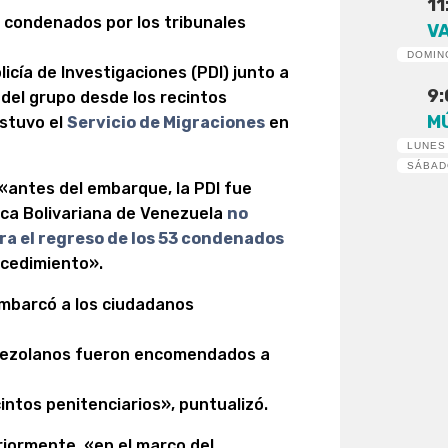
11
 condenados por los tribunales
V
DOMIN
icía de Investigaciones (PDI) junto a
9
del grupo desde los recintos
M
ostuvo el
Servicio de Migraciones
en
LUNES
SÁBA
 «antes del embarque, la PDI fue
lica Bolivariana de Venezuela
no
ara el regreso de los 53 condenados
rocedimiento».
 embarcó a los ciudadanos
nezolanos fueron encomendados a
cintos penitenciarios», puntualizó.
iormente, «en el marco del