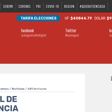
SEREMI
CORONEL
PDI
COVID-19
REGION
#QUEDATEENCASA
TARIFA ELECCIONES
UF:
$40844.79
DOLAR:
$9
Facebook
Twitter
I
/patagualradiodigital
@rpatagual
/p
camos
/
Noticias
/ 681 lecturas
L DE
NCIA