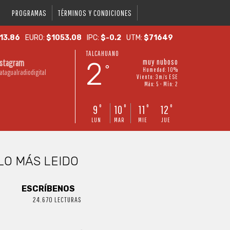
PROGRAMAS
TÉRMINOS Y CONDICIONES
13.86
EURO:
$1053.08
IPC:
$-0.2
UTM:
$71649
TALCAHUANO
2
muy nuboso
nstagram
°
Humedad: 10%
atagualradiodigital
Viento: 3m/s ESE
Máx: 5 • Mín: 2
9
10
11
12
°
°
°
°
LUN
MAR
MIE
JUE
LO MÁS LEIDO
ESCRÍBENOS
24.670 LECTURAS