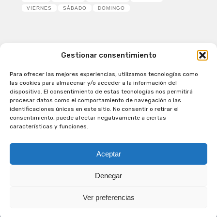
VIERNES
SÁBADO
DOMINGO
Gestionar consentimiento
Para ofrecer las mejores experiencias, utilizamos tecnologías como
Patagual Radio Digital 2026 - Todos los derechos
las cookies para almacenar y/o acceder a la información del
reservados
dispositivo. El consentimiento de estas tecnologías nos permitirá
procesar datos como el comportamiento de navegación o las
la Radio de Verdad
identificaciones únicas en este sitio. No consentir o retirar el
Cobertura
consentimiento, puede afectar negativamente a ciertas
Programación
características y funciones.
Escríbenos
Contacto Comercial
Aceptar
Síguenos en nuestras Redes Sociales
Denegar
Ver preferencias