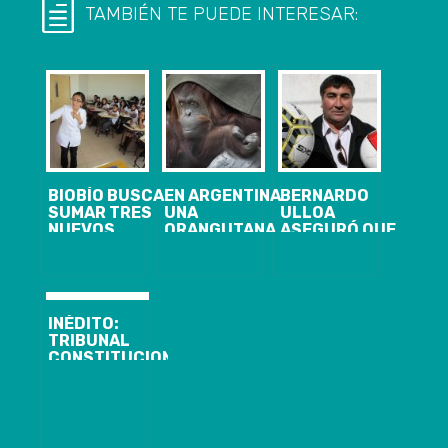
TAMBIÉN TE PUEDE INTERESAR:
BIOBÍO BUSCA
EN ARGENTINA
BERNARDO
SUMAR TRES
UNA
ULLOA
NUEVOS
ORANGUTANA
ASEGURÓ QUE
LICEOS
LLAMADA
EL ESTADIO
BICENTENARIO
SANDRA SE
FEDERICO
CONVIRTIÓ EN
SCHWAGER SI
«PERSONA»
PODRÁ
ALBERGAR
INÉDITO:
FÚTBOL
TRIBUNAL
PROFESIONAL
CONSTITUCIONAL
ACOGIÓ
REQUERIMIENTO
DE
PROFESORA
QUE PIDIÓ