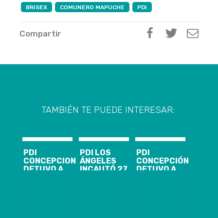
BRISEX
COMUNERO MAPUCHE
PDI
Compartir
TAMBIÉN TE PUEDE INTERESAR:
PDI
PDI LOS
PDI
CONCEPCION
ÁNGELES
CONCEPCIÓN
DETUVO A
INCAUTÓ 27
DETUVO A
JOVEN POR
MILLONES DE
IMPUTADO DE
ROBO CON
PESOS EN
HOMICIDIO EN
INTIMIDACIÓN
DROGA
CHIGUAYANTE
AL INTERIOR
DE LICEO EN