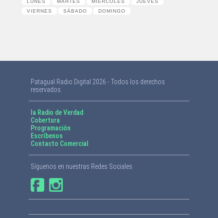
LUNES
MARTES
MIÉRCOLES
JUEVES
VIERNES
SÁBADO
DOMINGO
Patagual Radio Digital 2026 - Todos los derechos
reservados
la Radio de Verdad
Cobertura
Programación
Escríbenos
Contacto Comercial
Síguenos en nuestras Redes Sociales