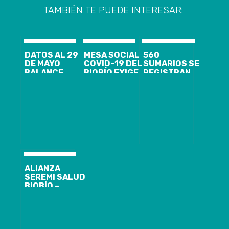
TAMBIÉN TE PUEDE INTERESAR:
DATOS AL 29
MESA SOCIAL
560
DE MAYO
COVID-19 DEL
SUMARIOS SE
BALANCE
BIOBÍO EXIGE
REGISTRAN
COVID-19
CUARENTENA
ESTE AÑO
BIOBÍO: 110
PARA LA
PRODUCTO DE
CASOS
REGIÓN
FISCALIZACIÓN
NUEVOS, 1.888
EN ADUANAS
ACUMULADOS
SANITARIAS
Y 1.109
RECUPERADOS
ALIANZA
SEREMI SALUD
BIOBÍO –
SERNAPESCA
CONTINÚA
REFUERZO DE
FISCALIZACIÓN