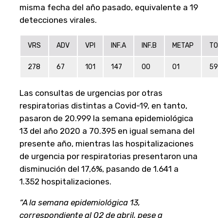
misma fecha del año pasado, equivalente a 19
detecciones virales.
VRS
ADV
VPI
INF.A
INF.B
METAP
TO
278
67
101
147
00
01
59
Las consultas de urgencias por otras
respiratorias distintas a Covid-19, en tanto,
pasaron de 20.999 la semana epidemiológica
13 del año 2020 a 70.395 en igual semana del
presente año, mientras las hospitalizaciones
de urgencia por respiratorias presentaron una
disminución del 17,6%, pasando de 1.641 a
1.352 hospitalizaciones.
“A la semana epidemiológica 13,
correspondiente al 02 de abril, pese a