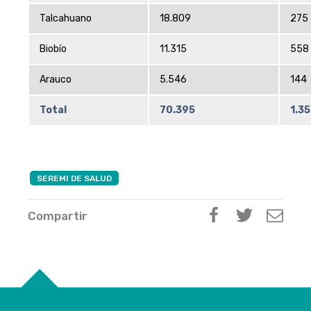
Talcahuano
18.809
275
Biobío
11.315
558
Arauco
5.546
144
Total
70.395
1.3
SEREMI DE SALUD
Compartir