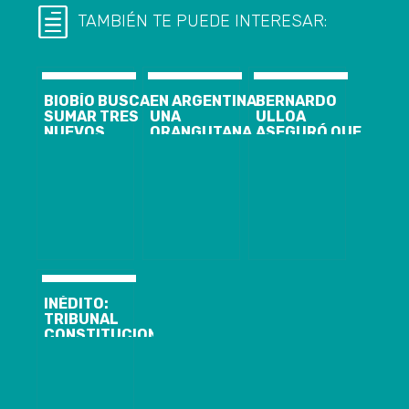
TAMBIÉN TE PUEDE INTERESAR:
BIOBÍO BUSCA
EN ARGENTINA
BERNARDO
SUMAR TRES
UNA
ULLOA
NUEVOS
ORANGUTANA
ASEGURÓ QUE
LICEOS
LLAMADA
EL ESTADIO
BICENTENARIO
SANDRA SE
FEDERICO
CONVIRTIÓ EN
SCHWAGER SI
«PERSONA»
PODRÁ
ALBERGAR
FÚTBOL
PROFESIONAL
INÉDITO:
TRIBUNAL
CONSTITUCIONAL
ACOGIÓ
REQUERIMIENTO
DE
PROFESORA