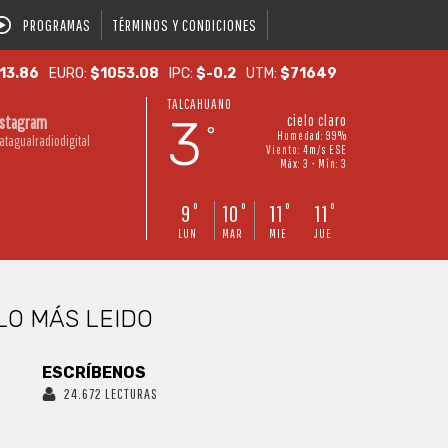
PROGRAMAS
TÉRMINOS Y CONDICIONES
13.86
EURO:
$1053.08
IPC:
$-0.2
UTM:
$71649
TALCAHUANO
3
cielo claro
nstagram
°
Humedad: 99%
atagualradiodigital
Viento: 4m/s ESE
Máx: 3 • Mín: 3
9
10
11
11
°
°
°
°
LUN
MAR
MIE
JUE
LO MÁS LEIDO
ESCRÍBENOS
24.672 LECTURAS