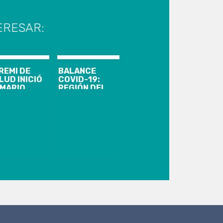
ERESAR:
REMI DE
BALANCE
LUD INICIÓ
COVID-19:
MARIO
REGIÓN DEL
NITARIO
BIOBÍO LLEGA
R
A 727 CASOS,
CIDENTE
CON 552
ERACIONAL
RECUPERADOS
 ANDINA
GREDIENTS
 ARAUCO