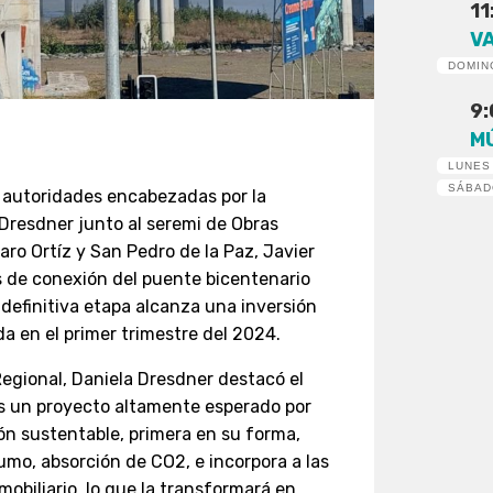
11
V
DOMIN
9
M
LUNES
SÁBA
s autoridades encabezadas por la
 Dresdner junto al seremi de Obras
aro Ortíz y San Pedro de la Paz, Javier
as de conexión del puente bicentenario
definitiva etapa alcanza una inversión
da en el primer trimestre del 2024.
Regional, Daniela Dresdner destacó el
es un proyecto altamente esperado por
ón sustentable, primera en su forma,
mo, absorción de CO2, e incorpora a las
biliario, lo que la transformará en