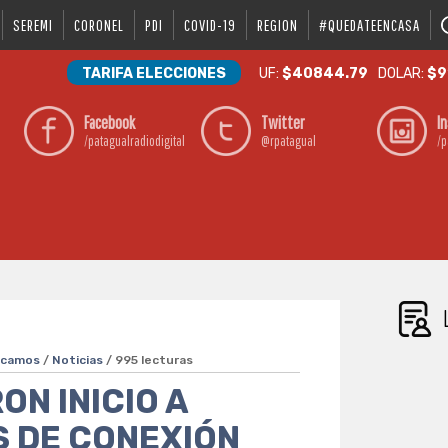
SEREMI
CORONEL
PDI
COVID-19
REGION
#QUEDATEENCASA
TARIFA ELECCIONES
UF:
$40844.79
DOLAR:
$9
Facebook
Twitter
I
/patagualradiodigital
@rpatagual
/p
acamos
/
Noticias
/ 995 lecturas
ON INICIO A
S DE CONEXIÓN