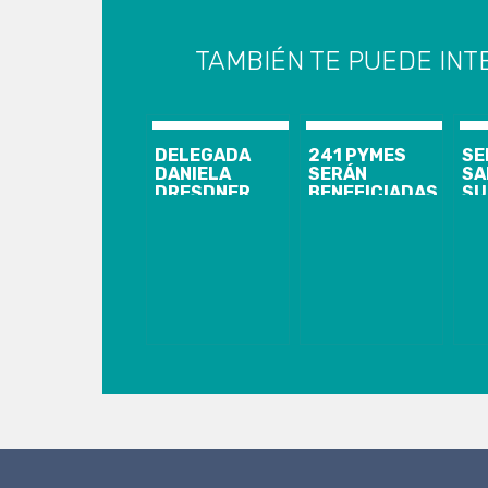
TAMBIÉN TE PUEDE INT
DELEGADA
241 PYMES
SE
DANIELA
SERÁN
SA
DRESDNER
BENEFICIADAS
SU
PRESENTÓ A
EN EL BIOBÍO
SA
SEREMIS DE
LUEGO DEL
PO
EDUCACIÓN Y
PRIMER
IN
SALUD
CATASTRO
OP
REALIZADO
EN
POR EL
IN
MINISTERIO DE
DE
ECONOMÍA