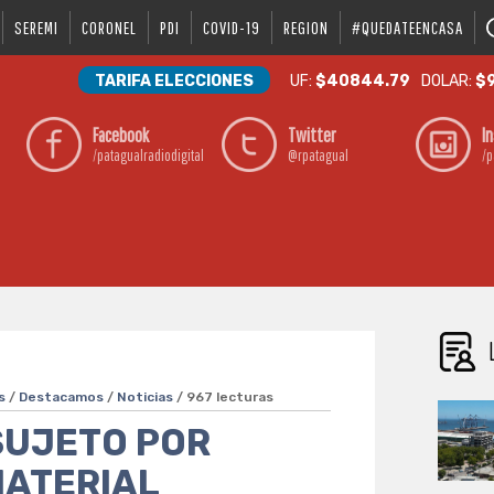
SEREMI
CORONEL
PDI
COVID-19
REGION
#QUEDATEENCASA
TARIFA ELECCIONES
UF:
$40844.79
DOLAR:
$9
Facebook
Twitter
I
/patagualradiodigital
@rpatagual
/p
s
/
Destacamos
/
Noticias
/ 967 lecturas
SUJETO POR
MATERIAL