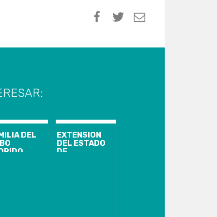
ERESAR:
MILIA DEL
EXTENSIÓN
BO
DEL ESTADO
ORIDO
DE
AMA POR
EXCEPCIÓN:
STICIA
CHILE VAMOS
RANTE SU
Y EL PS
NERAL
APOYAN;
APRUEBO
DIGNIDAD
SIGUE EN