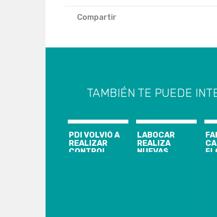
Compartir
TAMBIÉN TE PUEDE INT
PDI VOLVIÓ A
LABOCAR
FA
REALIZAR
REALIZA
CA
CONTROL
NUEVAS
FL
MIGRATORIO A
PERICIAS
CL
EMBARCACIONES
FUERA DE
JU
BARBERÍA
DU
DONDE
FU
ASESINARON
AL
CARABINERO