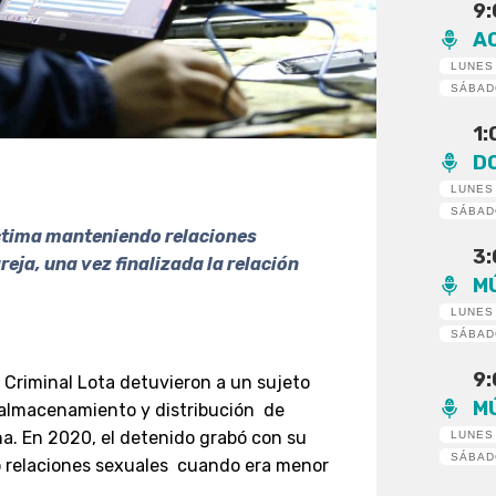
9
A
LUNES
SÁBA
1
D
LUNES
SÁBA
íctima manteniendo relaciones
3
eja, una vez finalizada la relación
M
LUNES
SÁBA
9
 Criminal Lota detuvieron a un sujeto
M
, almacenamiento y distribución de
na. En 2020, el detenido grabó con su
LUNES
SÁBA
o relaciones sexuales cuando era menor