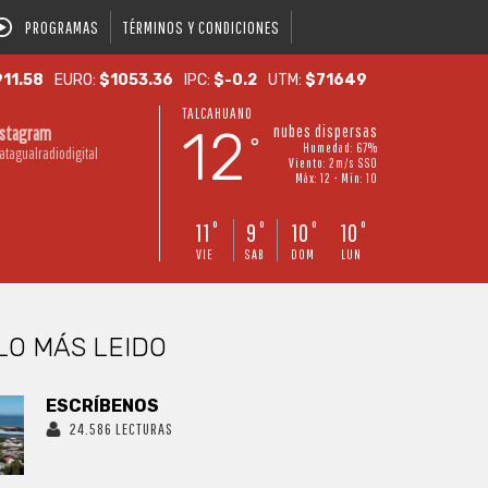
PROGRAMAS
TÉRMINOS Y CONDICIONES
11.58
EURO:
$1053.36
IPC:
$-0.2
UTM:
$71649
TALCAHUANO
12
nubes dispersas
nstagram
°
Humedad: 67%
atagualradiodigital
Viento: 2m/s SSO
Máx: 12 • Mín: 10
11
9
10
10
°
°
°
°
VIE
SAB
DOM
LUN
LO MÁS LEIDO
ESCRÍBENOS
24.586 LECTURAS