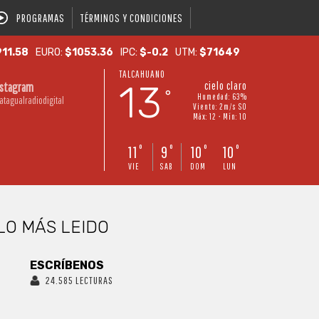
PROGRAMAS
TÉRMINOS Y CONDICIONES
11.58
EURO:
$1053.36
IPC:
$-0.2
UTM:
$71649
TALCAHUANO
13
cielo claro
nstagram
°
Humedad: 63%
atagualradiodigital
Viento: 2m/s SO
Máx: 12 • Mín: 10
11
9
10
10
°
°
°
°
VIE
SAB
DOM
LUN
LO MÁS LEIDO
ESCRÍBENOS
24.585 LECTURAS