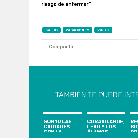
riesgo de enfermar”.
SALUD
VACACIONES
VIRUS
Compartir
TAMBIÉN TE PUEDE INT
SON 10 LAS
CURANILAHUE,
RE
CIUDADES
LEBU Y LOS
BI
CON LA
ÁLAMOS
PR
MEDIDA EN LA
INGRESAN A
CA