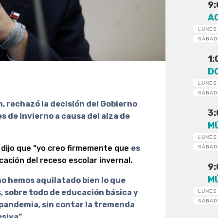
9
A
LUNES
SÁBA
1
D
LUNES
SÁBA
, rechazó la decisión del Gobierno
3
s de invierno a causa del alza de
M
LUNES
dijo que “yo creo firmemente que
es
SÁBA
icación del receso escolar invernal.
9
M
o hemos aquilatado bien lo que
, sobre todo de educación básica y
LUNES
SÁBA
 pandemia, sin contar la tremenda
siva”.