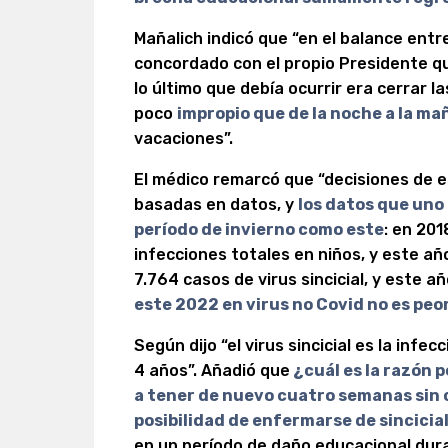
Mañalich indicó que “en el balance entr
concordado con el propio Presidente qu
lo último que debía ocurrir era cerrar 
poco
impropio que de la noche a la ma
vacaciones”.
El médico remarcó que “decisiones de 
basadas en datos, y
los datos que uno 
período de invierno como este
: en 201
infecciones totales en niños, y este añ
7.764 casos de virus sincicial, y este 
este 2022 en virus no Covid no es peo
Según dijo “el virus sincicial es la in
4 años”. Añadió que
¿cuál es la razón 
a tener de nuevo cuatro semanas sin c
posibilidad de enfermarse de sincicia
en un período de daño educacional duran