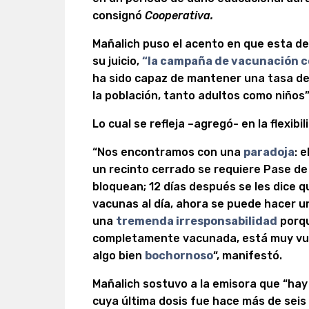
consignó
Cooperativa.
Mañalich puso el acento en que esta de
su juicio,
“la campaña de vacunación c
ha sido capaz de mantener una tasa d
la población, tanto adultos como niños”
Lo cual se refleja –agregó- en la flexibi
“Nos encontramos con una
paradoja
: 
un recinto cerrado se requiere Pase de 
bloquean; 12 días después se les dice 
vacunas al día, ahora se puede hacer un
una
tremenda irresponsabilidad
porqu
completamente vacunada, está muy vuln
algo bien
bochornoso
“, manifestó.
Mañalich sostuvo a la emisora que “hay
cuya última dosis fue hace más de seis 