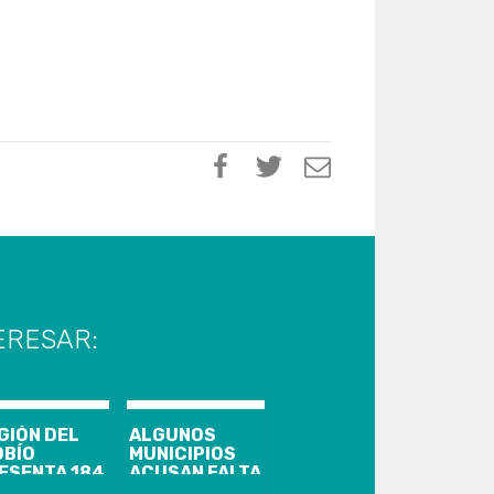
ERESAR:
GIÓN DEL
ALGUNOS
OBÍO
MUNICIPIOS
ESENTA 184
ACUSAN FALTA
SOS
DE STOCK Y