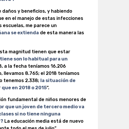
e daños y beneficios, y habiendo
e en el manejo de estas infecciones
las escuelas, me parece un
ñana se extienda
de esta manera las
esta magnitud tienen que estar
tiene son lo habitual para un
8, a la fecha teníamos 16.206
o, llevamos 8.765; el 2018 teníamos
año tenemos 2.338;
la situación de
r que en 2018 o 2015
“.
fección fundamental de niños menores de
por que un joven de tercero medio va
lases si no tiene ninguna
l?
La educación media está de nuevo
te todo el mes de julio”,