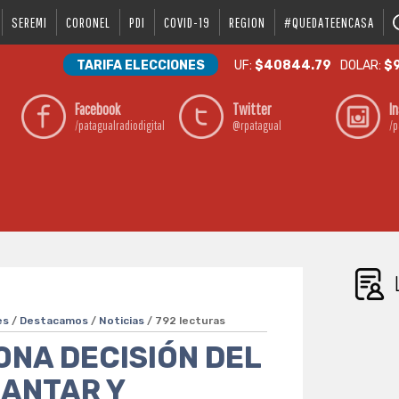
SEREMI
CORONEL
PDI
COVID-19
REGION
#QUEDATEENCASA
TARIFA ELECCIONES
UF:
$40844.79
DOLAR:
$9
Facebook
Twitter
I
/patagualradiodigital
@rpatagual
/p
es
/
Destacamos
/
Noticias
/ 792 lecturas
NA DECISIÓN DEL
LANTAR Y