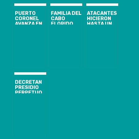
PUERTO
FAMILIA DEL
ATACANTES
CORONEL
CABO
HICIERON
AVANZA EN
FLORIDO
HASTA UN
MEJORA
CLAMA POR
PICNIC:
CONTINUA
JUSTICIA
GOBIERNO
CON INÉDITO
DURANTE SU
PEDIRÁ
SISTEMA DE
FUNERAL
EXPLICACIONES
GESTIÓN
A LAS FFAA
INTEGRADO
POR NO
ACTUAR EN
CURANILAHUE
DECRETAN
PRESIDIO
PERPETUO
CALIFICADO Y
10 AÑOS DE
INTERNACIÓN
PARA
HOMICIDAS DE
NIÑA TAMARA
MOYA