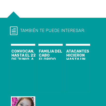
TAMBIÉN TE PUEDE INTERESAR:
CONVOCAN,
FAMILIA DEL
ATACANTES
HASTA EL 22
CABO
HICIERON
DE JUNIO, A
FLORIDO
HASTA UN
INSTITUCIONES
CLAMA POR
PICNIC:
INTERESADAS
JUSTICIA
GOBIERNO
EN
DURANTE SU
PEDIRÁ
REGISTRARSE
FUNERAL
EXPLICACIONES
E INSCRIBIR
A LAS FFAA
CANDIDATURAS
POR NO
SENCE BIOBÍO
ACTUAR EN
LLAMA A
CURANILAHUE
ELECCIONES
DE SU COSOC
(CONSEJO DE