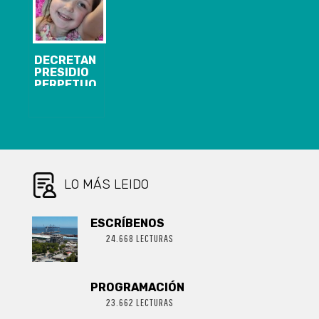
LA SOCIEDAD
CIVIL)
DECRETAN
PRESIDIO
PERPETUO
CALIFICADO Y
10 AÑOS DE
INTERNACIÓN
PARA
HOMICIDAS DE
NIÑA TAMARA
MOYA
LO MÁS LEIDO
ESCRÍBENOS
24.668 LECTURAS
PROGRAMACIÓN
23.662 LECTURAS