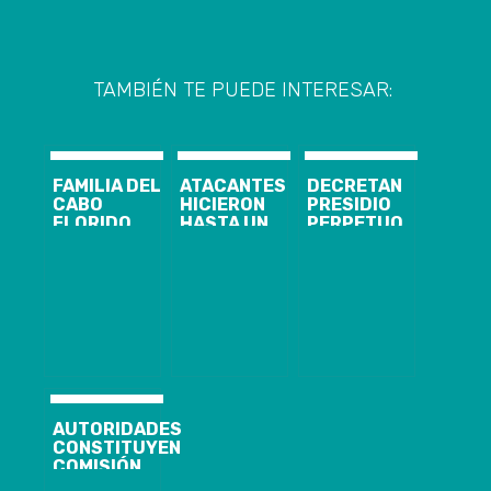
TAMBIÉN TE PUEDE INTERESAR:
FAMILIA DEL
ATACANTES
DECRETAN
CABO
HICIERON
PRESIDIO
FLORIDO
HASTA UN
PERPETUO
CLAMA POR
PICNIC:
CALIFICADO Y
JUSTICIA
GOBIERNO
10 AÑOS DE
DURANTE SU
PEDIRÁ
INTERNACIÓN
FUNERAL
EXPLICACIONES
PARA
A LAS FFAA
HOMICIDAS DE
POR NO
NIÑA TAMARA
ACTUAR EN
MOYA
CURANILAHUE
AUTORIDADES
CONSTITUYEN
COMISIÓN
REGIONAL