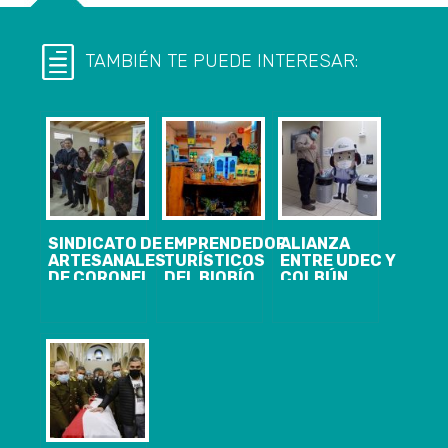
TAMBIÉN TE PUEDE INTERESAR:
SINDICATO DE
EMPRENDEDORES
ALIANZA
ARTESANALES
TURÍSTICOS
ENTRE UDEC Y
DE CORONEL
DEL BIOBÍO
COLBÚN
INAUGURA
ADJUDICAN
PERMITE
NUEVA SEDE
FONDOS POR
RECICLAR
MÁS DE $77
CERCA DE
MILLONES
8.000
MASCARILLAS