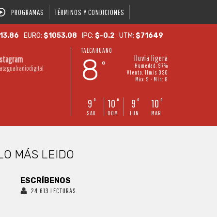
PROGRAMAS
TÉRMINOS Y CONDICIONES
13.86
EURO:
$1053.08
IPC:
$-0.2
UTM:
$71649
TALCAHUANO
8
lluvia ligera
nstagram
°
Humedad: 97%
atagualradiodigital
Viento: 11m/s OSO
Máx: 9 • Mín: 8
9
10
9
10
°
°
°
°
SAB
DOM
LUN
MAR
LO MÁS LEIDO
ESCRÍBENOS
24.613 LECTURAS