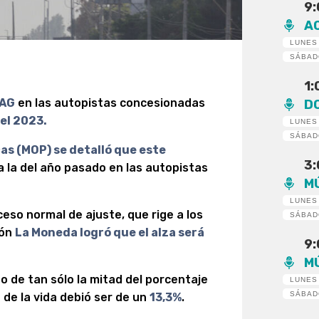
9
A
LUNES
SÁBA
1
AG
en las autopistas concesionadas
D
del 2023.
LUNES
SÁBA
cas
(MOP) se detalló que este
3
 a la del año pasado en las autopistas
M
LUNES
eso normal de ajuste, que rige a los
SÁBA
ión
La Moneda logró que el alza será
9
M
 de tan sólo la mitad del porcentaje
LUNES
SÁBA
 de la vida debió ser de un
13,3%
.