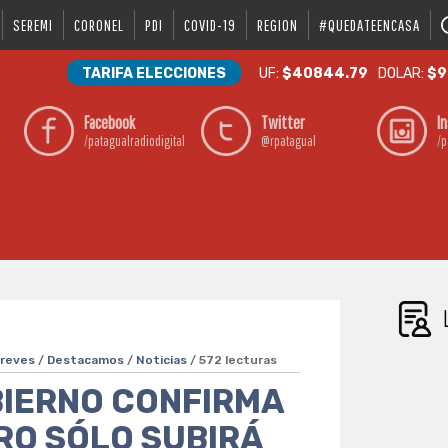
SEREMI
CORONEL
PDI
COVID-19
REGION
#QUEDATEENCASA
TARIFA ELECCIONES
UF:
$40844.79
DOLAR:
$9
Facebook
Twitter
I
/patagualradiodigital
@rpatagual
/p
reves
/
Destacamos
/
Noticias
/ 572 lecturas
BIERNO CONFIRMA
ERO SÓLO SUBIRÁ