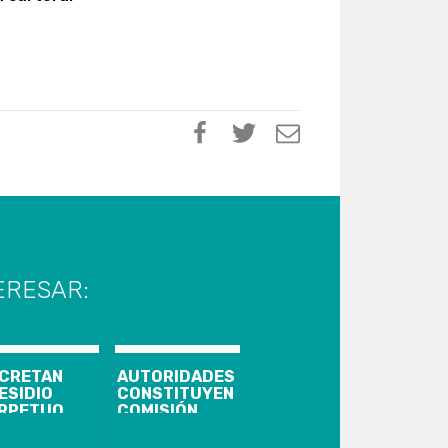
ERESAR:
CRETAN
AUTORIDADES
ESIDIO
CONSTITUYEN
RPETUO
COMISIÓN
LIFICADO Y
REGIONAL
 AÑOS DE
PARA LA