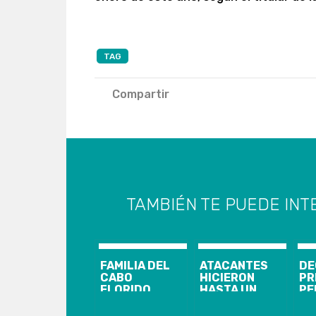
TAG
Compartir
TAMBIÉN TE PUEDE INT
FAMILIA DEL
ATACANTES
DE
CABO
HICIERON
PR
FLORIDO
HASTA UN
PE
CLAMA POR
PICNIC:
CA
JUSTICIA
GOBIERNO
10