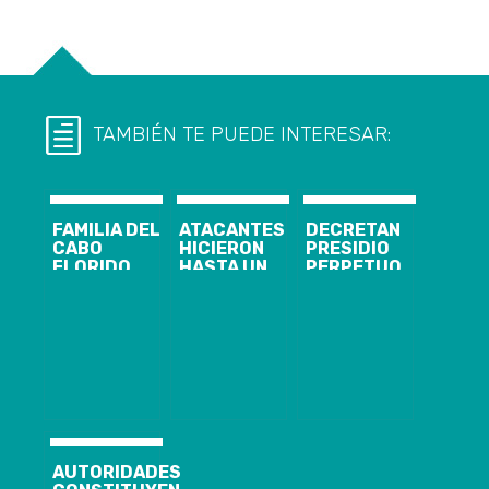
TAMBIÉN TE PUEDE INTERESAR:
FAMILIA DEL
ATACANTES
DECRETAN
CABO
HICIERON
PRESIDIO
FLORIDO
HASTA UN
PERPETUO
CLAMA POR
PICNIC:
CALIFICADO Y
JUSTICIA
GOBIERNO
10 AÑOS DE
DURANTE SU
PEDIRÁ
INTERNACIÓN
FUNERAL
EXPLICACIONES
PARA
A LAS FFAA
HOMICIDAS DE
POR NO
NIÑA TAMARA
ACTUAR EN
MOYA
CURANILAHUE
AUTORIDADES