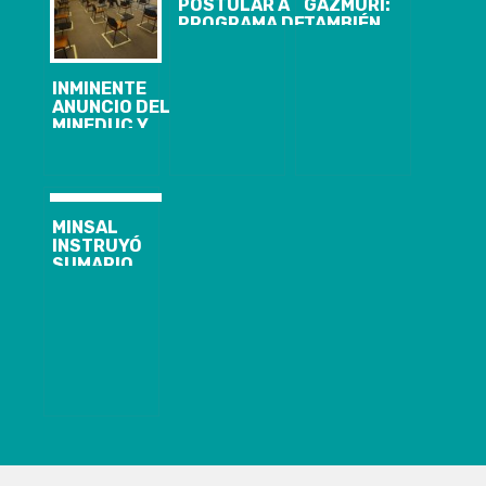
POSTULAR A
GAZMURI:
PROGRAMA DE
TAMBIÉN
CAPACITACIÓN
FUMO
PARA
MARIHUANA Y
MEJORAR
“NO ME
INMINENTE
EMPRENDIMIENTOS:
AVERGÜENZO”
ANUNCIO DEL
HAY 260
MINEDUC Y
CUPOS
MINSAL SOBRE
GRATUITOS
LAS
DISPONIBLES
VACACIONES
DE INVIERNO:
SE
MINSAL
ADELANTARÍAN
INSTRUYÓ
POR ALZA DE
SUMARIO
ENFERMEDADES
CONTRA
RESPIRATORIAS
SEREMI DEL
BIOBÍO QUE
ASEGURÓ QUE
BORIC LO
MANDATÓ A
HACER
CAMPAÑA POR
EL APRUEBO