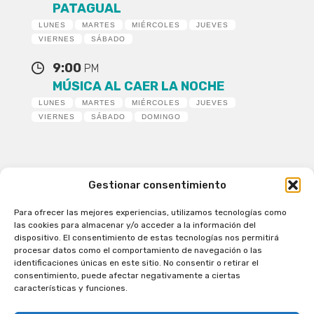
PATAGUAL
LUNES
MARTES
MIÉRCOLES
JUEVES
VIERNES
SÁBADO
9:00
PM
MÚSICA AL CAER LA NOCHE
LUNES
MARTES
MIÉRCOLES
JUEVES
VIERNES
SÁBADO
DOMINGO
Gestionar consentimiento
Para ofrecer las mejores experiencias, utilizamos tecnologías como
Patagual Radio Digital 2026 - Todos los derechos
las cookies para almacenar y/o acceder a la información del
reservados
dispositivo. El consentimiento de estas tecnologías nos permitirá
procesar datos como el comportamiento de navegación o las
la Radio de Verdad
identificaciones únicas en este sitio. No consentir o retirar el
Cobertura
consentimiento, puede afectar negativamente a ciertas
Programación
características y funciones.
Escríbenos
Contacto Comercial