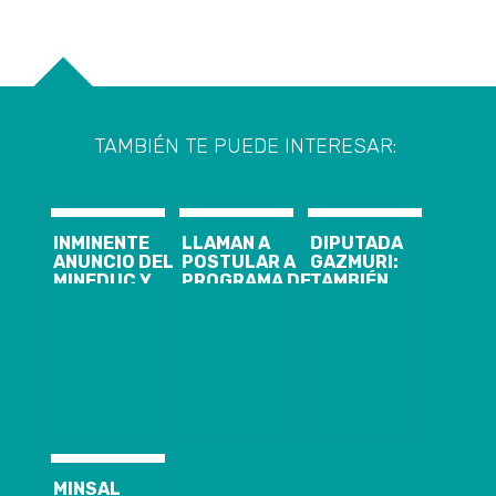
TAMBIÉN TE PUEDE INTERESAR:
INMINENTE
LLAMAN A
DIPUTADA
ANUNCIO DEL
POSTULAR A
GAZMURI:
MINEDUC Y
PROGRAMA DE
TAMBIÉN
MINSAL SOBRE
CAPACITACIÓN
FUMO
LAS
PARA
MARIHUANA Y
VACACIONES
MEJORAR
“NO ME
DE INVIERNO:
EMPRENDIMIENTOS:
AVERGÜENZO”
SE
HAY 260
ADELANTARÍAN
CUPOS
POR ALZA DE
GRATUITOS
ENFERMEDADES
DISPONIBLES
RESPIRATORIAS
MINSAL