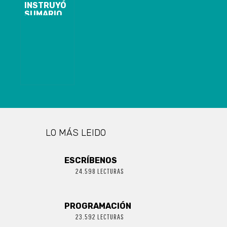
INSTRUYÓ
SUMARIO
CONTRA
SEREMI DEL
BIOBÍO QUE
ASEGURÓ QUE
BORIC LO
MANDATÓ A
HACER
CAMPAÑA POR
EL APRUEBO
LO MÁS LEIDO
ESCRÍBENOS
24.598 LECTURAS
PROGRAMACIÓN
23.592 LECTURAS