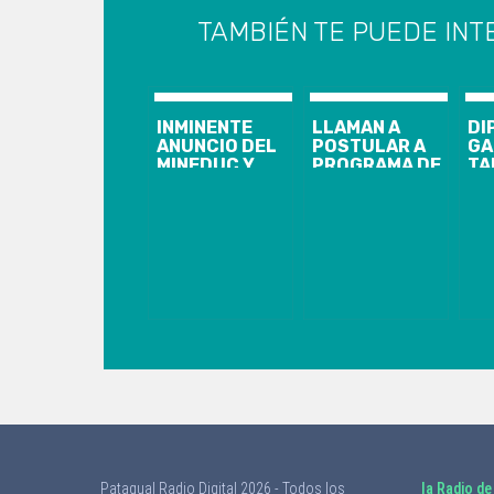
TAMBIÉN TE PUEDE INT
INMINENTE
LLAMAN A
DI
ANUNCIO DEL
POSTULAR A
GA
MINEDUC Y
PROGRAMA DE
TA
MINSAL SOBRE
CAPACITACIÓN
FU
LAS
PARA
MA
VACACIONES
MEJORAR
“N
DE INVIERNO:
EMPRENDIMIENTOS:
AV
SE
HAY 260
ADELANTARÍAN
CUPOS
POR ALZA DE
GRATUITOS
ENFERMEDADES
DISPONIBLES
RESPIRATORIAS
Patagual Radio Digital 2026 - Todos los
la Radio de