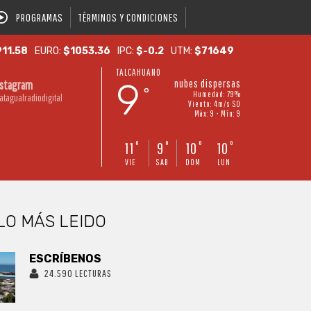
PROGRAMAS
TÉRMINOS Y CONDICIONES
11.58
EURO:
$1053.36
IPC:
$-0.2
UTM:
$71649
TALCAHUANO
9
nubes dispersas
nstagram
°
Humedad: 79%
atagualradiodigital
Viento: 4m/s SO
Máx: 9 • Mín: 9
11
9
10
10
°
°
°
°
VIE
SAB
DOM
LUN
LO MÁS LEIDO
ESCRÍBENOS
24.590 LECTURAS