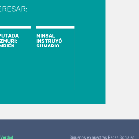
ERESAR:
PUTADA
MINSAL
ZMURI:
INSTRUYÓ
MBIÉN
SUMARIO
MO
CONTRA
RIHUANA Y
SEREMI DEL
O ME
BIOBÍO QUE
ERGÜENZO”
ASEGURÓ QUE
BORIC LO
MANDATÓ A
HACER
CAMPAÑA POR
EL APRUEBO
 Verdad
Síguenos en nuestras Redes Sociales