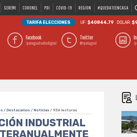
SEREMI
CORONEL
PDI
COVID-19
REGION
#QUEDATEENCASA
TARIFA ELECCIONES
UF:
$40844.79
DOLAR:
$9
Facebook
Twitter
I
/patagualradiodigital
@rpatagual
/p
es
/
Destacamos
/
Noticias
/ 936 lecturas
CIÓN INDUSTRIAL
INTERANUALMENTE