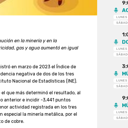
9
A
LUNES
SÁBA
1
ución en la minería y en la
D
ricidad, gas y agua aumentó en igual
LUNES
SÁBA
3
stró en marzo de 2023 el Índice de
M
cidencia negativa de dos de los tres
ituto Nacional de Estadísticas (INE).
LUNES
SÁBA
 el que más determinó el resultado, al
9
o anterior e incidir -3,441 puntos
M
menor actividad registrada en los tres
LUNES
 especial la minería metálica, por el
SÁBA
o de cobre.