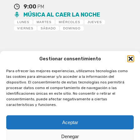
9:00
PM
MÚSICA AL CAER LA NOCHE
LUNES
MARTES
MIÉRCOLES
JUEVES
VIERNES
SÁBADO
DOMINGO
Gestionar consentimiento
Para ofrecer las mejores experiencias, utilizamos tecnologías como
Patagual Radio Digital 2026 - Todos los derechos
las cookies para almacenar y/o acceder a la información del
reservados
dispositivo. El consentimiento de estas tecnologías nos permitirá
procesar datos como el comportamiento de navegación o las
la Radio de Verdad
identificaciones únicas en este sitio. No consentir o retirar el
Cobertura
consentimiento, puede afectar negativamente a ciertas
Programación
características y funciones.
Escríbenos
Contacto Comercial
Aceptar
Síguenos en nuestras Redes Sociales
Denegar