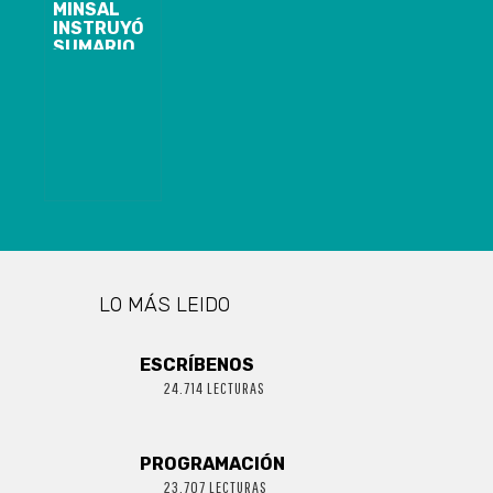
MINSAL
INSTRUYÓ
SUMARIO
CONTRA
SEREMI DEL
BIOBÍO QUE
ASEGURÓ QUE
BORIC LO
MANDATÓ A
HACER
CAMPAÑA POR
EL APRUEBO
LO MÁS LEIDO
ESCRÍBENOS
24.714 LECTURAS
PROGRAMACIÓN
23.707 LECTURAS