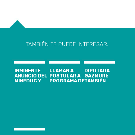
TAMBIÉN TE PUEDE INTERESAR:
INMINENTE
LLAMAN A
DIPUTADA
ANUNCIO DEL
POSTULAR A
GAZMURI:
MINEDUC Y
PROGRAMA DE
TAMBIÉN
MINSAL SOBRE
CAPACITACIÓN
FUMO
LAS
PARA
MARIHUANA Y
VACACIONES
MEJORAR
“NO ME
DE INVIERNO:
EMPRENDIMIENTOS:
AVERGÜENZO”
SE
HAY 260
ADELANTARÍAN
CUPOS
POR ALZA DE
GRATUITOS
ENFERMEDADES
DISPONIBLES
RESPIRATORIAS