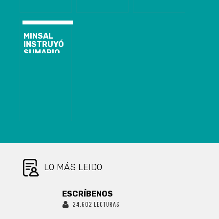
LAS
PARA
VACACIONES
MEJORAR
DE INVIERNO:
EMPRENDIMIENTOS:
SE
HAY 260
MINSAL
ADELANTARÍAN
CUPOS
INSTRUYÓ
POR ALZA DE
GRATUITOS
SUMARIO
ENFERMEDADES
DISPONIBLES
CONTRA
RESPIRATORIAS
SEREMI DEL
BIOBÍO QUE
ASEGURÓ QUE
BORIC LO
MANDATÓ A
HACER
CAMPAÑA POR
EL APRUEBO
LO MÁS LEIDO
ESCRÍBENOS
24.602 LECTURAS