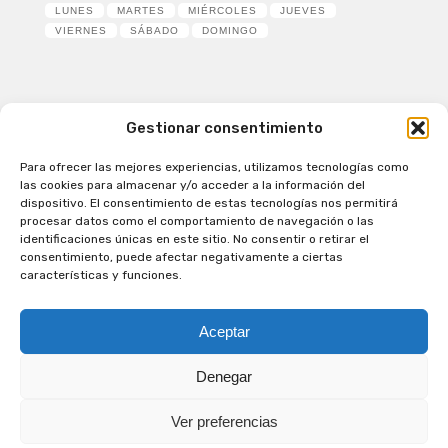
LUNES
MARTES
MIÉRCOLES
JUEVES
VIERNES
SÁBADO
DOMINGO
Gestionar consentimiento
Para ofrecer las mejores experiencias, utilizamos tecnologías como
Patagual Radio Digital 2026 - Todos los derechos
las cookies para almacenar y/o acceder a la información del
reservados
dispositivo. El consentimiento de estas tecnologías nos permitirá
procesar datos como el comportamiento de navegación o las
la Radio de Verdad
identificaciones únicas en este sitio. No consentir o retirar el
Cobertura
consentimiento, puede afectar negativamente a ciertas
Programación
características y funciones.
Escríbenos
Contacto Comercial
Aceptar
Síguenos en nuestras Redes Sociales
Denegar
Ver preferencias