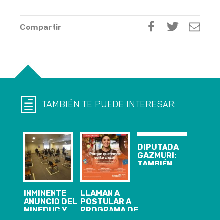
Compartir
TAMBIÉN TE PUEDE INTERESAR:
DIPUTADA
GAZMURI:
TAMBIÉN
FUMO
MARIHUANA Y
“NO ME
INMINENTE
LLAMAN A
AVERGÜENZO”
ANUNCIO DEL
POSTULAR A
MINEDUC Y
PROGRAMA DE
MINSAL SOBRE
CAPACITACIÓN