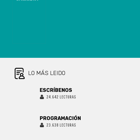
CONTRA
SEREMI DEL
BIOBÍO QUE
ASEGURÓ QUE
BORIC LO
MANDATÓ A
HACER
CAMPAÑA POR
EL APRUEBO
LO MÁS LEIDO
ESCRÍBENOS
24.642 LECTURAS
PROGRAMACIÓN
23.638 LECTURAS