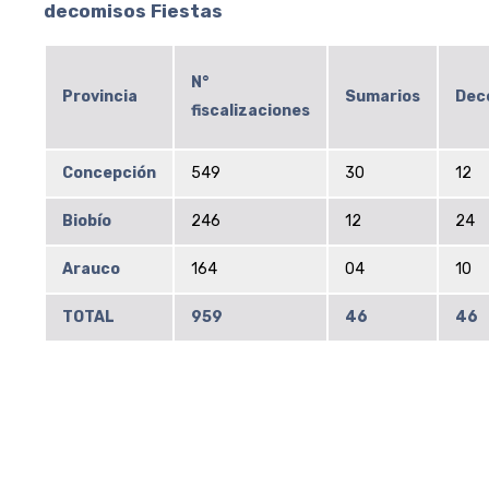
decomisos Fiestas
N°
Provincia
Sumarios
Dec
fiscalizaciones
Concepción
549
30
12
Biobío
246
12
24
Arauco
164
04
10
TOTAL
959
46
46