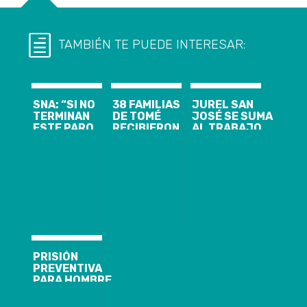
TAMBIÉN TE PUEDE INTERESAR:
SNA: “SI NO
38 FAMILIAS
JUREL SAN
TERMINAN
DE TOMÉ
JOSÉ SE SUMA
ESTE PARO
RECIBIERON
AL TRABAJO
HOY DÍA
SUS TÍTULOS
SOLIDARIO DE
TAMBIÉN
DE DOMINIO
DESAFÍO
VAMOS A
LEVANTEMOS
TOMAR
CHILE EN
MEDIDAS
APOYO A
DRÁSTICAS”
DAMNIFICADOS
CONTRA LOS
DEL INCENDIO
CAMIONEROS
DE VIÑA DEL
MAR
PRISIÓN
PREVENTIVA
PARA HOMBRE
QUE MATÓ A
SU HIJO DE