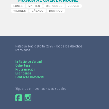
MÚSICA AL CAER LA NOCHE
LUNES
MARTES
MIÉRCOLES
JUEVES
VIERNES
SÁBADO
DOMINGO
Patagual Radio Digital 2026 - Todos los derechos
reservados
la Radio de Verdad
Cobertura
Programación
Escríbenos
Contacto Comercial
Síguenos en nuestras Redes Sociales