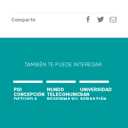
Compartir
TAMBIÉN TE PUEDE INTERESAR:
PDI
MUNDO
UNIVERSIDAD
CONCEPCIÓN
TELECOMUNICACIONES
SAN
DETUVO A
REAFIRMA SU
SEBASTIÁN
NUEVE
APOYO AL
REALIZARÁ
PERSONAS
CLUB
ENSAYO
POR
FERNÁNDEZ
PRESENCIAL
MICROTRÁFICO
VIAL
DE LA PAES EN
TODO EL PAÍS