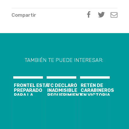
Compartir
TAMBIÉN TE PUEDE INTERESAR:
FRONTEL ESTÁ
TC DECLARÓ
RETÉN DE
PREPARADO
INADMISIBLE
CARABINEROS
PARA LA
REQUERIMIENTO
EN VICTORIA
TEMPORADA
DE
FUE ATACADO
INVERNAL
INCONSTITUCIONALIDAD
A BALAZOS
EN CONTRA DE
POR
LA CAM Y
DESCONOCIDOS
OTROS TRES
ESTA
GRUPOS
MADRUGADA