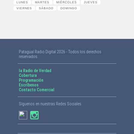
LUNES
MARTES
MIÉRCOLES
JUEVES
VIERNES
SÁBADO
DOMINGO
Patagual Radio Digital 2026 - Todos los derechos
reservados
la Radio de Verdad
Cobertura
Programación
Escríbenos
Contacto Comercial
Síguenos en nuestras Redes Sociales