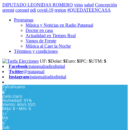
DIPUTADO LEONIDAS ROMERO
virus
salud
Concepción
seremi
coronel
pdi
covid-19
region
#QUEDATEENCASA
Programas
Música y Noticias en Radio Patagual
Doctor en casa
Actualidad en Tiempo Real
Vamos de Frente
Música al Caer la Noche
Términos y condiciones
Tarifa Elecciones
UF:
$
Dolar:
$
Euro:
$
IPC:
$
UTM:
$
Facebook
/patagualradiodigital
Twitter
@rpatagual
Instagram
/patagualradiodigital
Talcahuano
°
6
cielo claro
Humedad: 91%
Viento: 4m/s SSO
Máx: 8 • Mín: 6
°
11
Vie
°
9
Sab