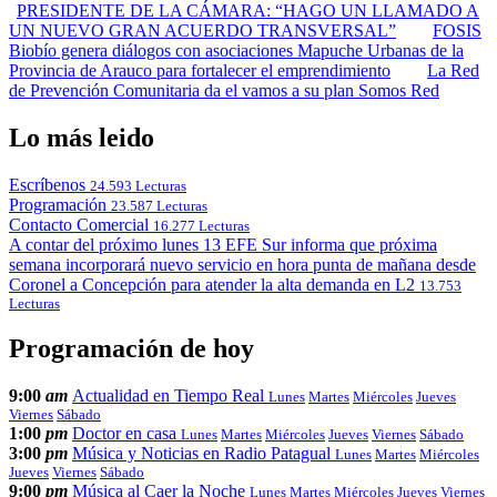
PRESIDENTE DE LA CÁMARA: “HAGO UN LLAMADO A
UN NUEVO GRAN ACUERDO TRANSVERSAL”
FOSIS
Biobío genera diálogos con asociaciones Mapuche Urbanas de la
Provincia de Arauco para fortalecer el emprendimiento
La Red
de Prevención Comunitaria da el vamos a su plan Somos Red
Lo más leido
Escríbenos
24.593 Lecturas
Programación
23.587 Lecturas
Contacto Comercial
16.277 Lecturas
A contar del próximo lunes 13 EFE Sur informa que próxima
semana incorporará nuevo servicio en hora punta de mañana desde
Coronel a Concepción para atender la alta demanda en L2
13.753
Lecturas
Programación de hoy
9:00
am
Actualidad en Tiempo Real
Lunes
Martes
Miércoles
Jueves
Viernes
Sábado
1:00
pm
Doctor en casa
Lunes
Martes
Miércoles
Jueves
Viernes
Sábado
3:00
pm
Música y Noticias en Radio Patagual
Lunes
Martes
Miércoles
Jueves
Viernes
Sábado
9:00
pm
Música al Caer la Noche
Lunes
Martes
Miércoles
Jueves
Viernes