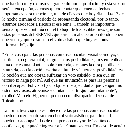
que ha sido muy exitoso y agradecido por la población y esta vez no
será la excepción, además quiero contar que tenemos fechas
importantes para mencionar, una de ellas es que hoy día, a las 12 de
la noche termina el período de propaganda electoral, por lo tanto,
estamos abocados a fiscalizar ese tema. También es importante
señalar que se continúa con el trabajo de los facilitadores, que son
estas personas del SERVEL que orientan al elector en dónde tienen
que votar y que se suma a el voto asistido que hoy estamos
informando”, dijo.
“En el caso para las personas con discapacidad visual como yo, en
particular, ceguera total, tengo las dos posibilidades, tres en realidad.
Una que es una plantilla solo ranurada, después la otra plantilla es
ranurada, con la opción escrita en braille y la tercera posibilidad, es
la opción que me otorga sufragar en voto asistido, o sea que un
tercero lo haga por mí. Así que las invitación es para las personas
con discapacidad visual y cualquier discapacidad a que vengan, no
estén nerviosos, atrévanse y emitan su sufragio tranquilamente”,
explicó Marcelo Figueroa, persona con discapacidad visual de
Talcahuano.
La normativa vigente establece que las personas con discapacidad
pueden hacer uso de su derecho al voto asistido, para lo cual,
pueden ir acompañadas de una persona mayor de 18 años de su
confianza, que puede ingresar a la cámara secreta. En caso de acudir