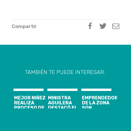
Compartir
TAMBIÉN TE PUEDE INTERESAR:
MEJOR NIÑEZ
MINISTRA
EMPRENDEDORAS
REALIZA
AGUILERA
DE LA ZONA
PROCESO DE
DESTACÓ EL
SON
CAPTACIÓN E
INICIO DE LA
CAPACITADAS
INTERVENCIÓN
CAMPAÑA CON
POR FRONTEL
RECONOCEN A
LA VACUNA
EN TERCERA
FAMILIAS QUE
BIVALENTE
EDICIÓN DE