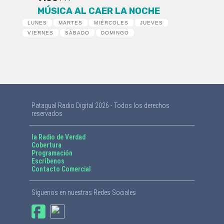
MÚSICA AL CAER LA NOCHE
LUNES
MARTES
MIÉRCOLES
JUEVES
VIERNES
SÁBADO
DOMINGO
Patagual Radio Digital 2026 - Todos los derechos
reservados
la Radio de Verdad
Cobertura
Programación
Escríbenos
Contacto Comercial
Síguenos en nuestras Redes Sociales