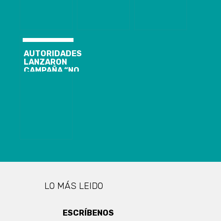
FINALIZARON
PROGRAMA
ACOGIMIENTO
MUJERES CON
DE NIÑOS Y
ENERGÍA
NIÑAS
AUTORIDADES
LANZARON
CAMPAÑA “NO
MÁS FUEGOS
ARTIFICIALES”
LO MÁS LEIDO
ESCRÍBENOS