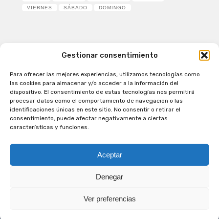
VIERNES
SÁBADO
DOMINGO
Gestionar consentimiento
Para ofrecer las mejores experiencias, utilizamos tecnologías como
Patagual Radio Digital 2026 - Todos los derechos
las cookies para almacenar y/o acceder a la información del
reservados
dispositivo. El consentimiento de estas tecnologías nos permitirá
procesar datos como el comportamiento de navegación o las
la Radio de Verdad
identificaciones únicas en este sitio. No consentir o retirar el
Cobertura
consentimiento, puede afectar negativamente a ciertas
Programación
características y funciones.
Escríbenos
Contacto Comercial
Aceptar
Síguenos en nuestras Redes Sociales
Denegar
Ver preferencias