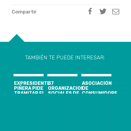
Compartir
TAMBIÉN TE PUEDE INTERESAR:
EXPRESIDENTE
37
ASOCIACIÓN
PIÑERA PIDE
ORGANIZACIONES
DE
TRAMITAR EL
SOCIALES DE
CONSUMIDORES
ESTATUTO DE
LA REGIÓN
PRESENTA
PROTECCIÓN
FORTALECERÁN
OFICIO ANTE
DE LAS
SU TRABAJO
CONTRALORÍA
POLICÍAS
GRACIAS A LA
PARA PEDIR AL
ADJUDICACIÓN
EJECUTIVO
DE FONDOS
ADQUIRIR 900
PÚBLICOS
MIL