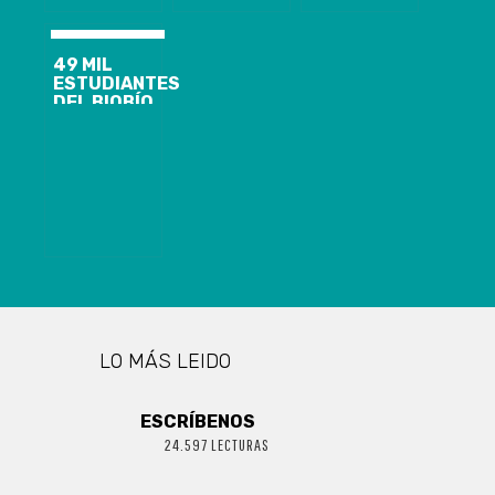
EJEMPLARES
DE LA ACTUAL
CONSTITUCIÓN
CON EL FIN DE
49 MIL
QUE LOS
ESTUDIANTES
CIUDADANOS
DEL BIOBÍO
PUEDAN
PUEDEN
COMPARARLA
VACUNARSE
CON LA
CONTRA
PROPUESTA
DIFTERIA,
CONSTITUCIONAL
TÉTANOS, TOS
CONVULSIVA Y
VIRUS DEL
PAPILOMA
LO MÁS LEIDO
ESCRÍBENOS
24.597 LECTURAS