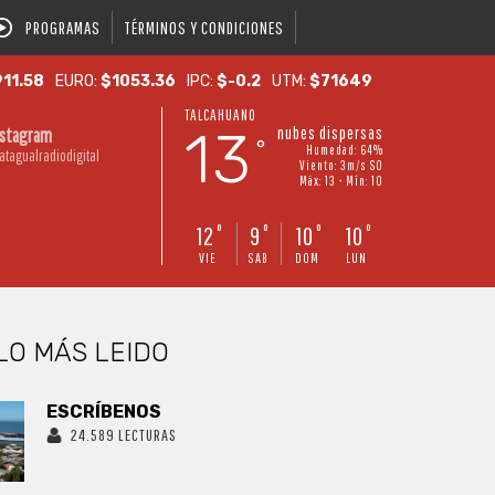
PROGRAMAS
TÉRMINOS Y CONDICIONES
11.58
EURO:
$1053.36
IPC:
$-0.2
UTM:
$71649
TALCAHUANO
13
nubes dispersas
nstagram
°
Humedad: 64%
atagualradiodigital
Viento: 3m/s SO
Máx: 13 • Mín: 10
12
9
10
10
°
°
°
°
VIE
SAB
DOM
LUN
LO MÁS LEIDO
ESCRÍBENOS
24.589 LECTURAS