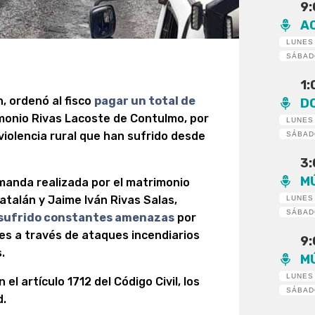
9
A
LUNES
SÁBA
1
, ordenó al fisco
pagar un total de
D
monio Rivas Lacoste de Contulmo, por
LUNES
violencia rural que han sufrido desde
SÁBA
3
M
emanda realizada por el matrimonio
talán y Jaime Iván Rivas Salas,
LUNES
SÁBA
sufrido constantes amenazas
por
es a través de ataques incendiarios
9
.
M
LUNES
el artículo 1712 del Código Civil, los
SÁBA
d.