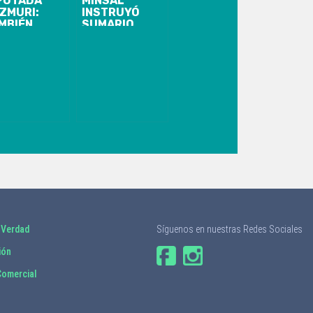
PUTADA
MINSAL
ZMURI:
INSTRUYÓ
MBIÉN
SUMARIO
MO
CONTRA
RIHUANA Y
SEREMI DEL
O ME
BIOBÍO QUE
ERGÜENZO”
ASEGURÓ QUE
BORIC LO
MANDATÓ A
HACER
CAMPAÑA POR
EL APRUEBO
 Verdad
Síguenos en nuestras Redes Sociales
ión
omercial