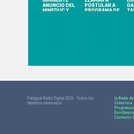
INMINENTE
LLAMAN A
DI
ANUNCIO DEL
POSTULAR A
GA
MINEDUC Y
PROGRAMA DE
TA
MINSAL SOBRE
CAPACITACIÓN
FU
LAS
PARA
MA
VACACIONES
MEJORAR
“N
DE INVIERNO:
EMPRENDIMIENTOS:
AV
SE
HAY 260
ADELANTARÍAN
CUPOS
POR ALZA DE
GRATUITOS
ENFERMEDADES
DISPONIBLES
RESPIRATORIAS
Patagual Radio Digital 2026 - Todos los
la Radio de
derechos reservados
Cobertura
Programac
Escríbenos
Contacto C