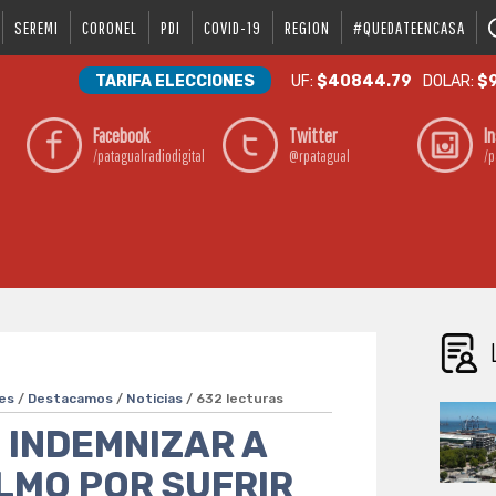
SEREMI
CORONEL
PDI
COVID-19
REGION
#QUEDATEENCASA
TARIFA ELECCIONES
UF:
$40844.79
DOLAR:
$9
Facebook
Twitter
I
/patagualradiodigital
@rpatagual
/p
es
/
Destacamos
/
Noticias
/ 632 lecturas
 INDEMNIZAR A
LMO POR SUFRIR