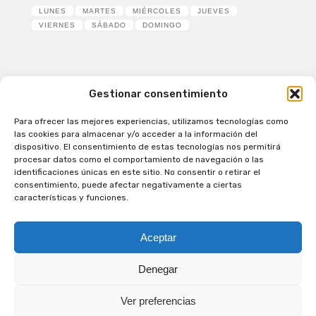
LUNES
MARTES
MIÉRCOLES
JUEVES
VIERNES
SÁBADO
DOMINGO
Gestionar consentimiento
Para ofrecer las mejores experiencias, utilizamos tecnologías como
Patagual Radio Digital 2026 - Todos los derechos
las cookies para almacenar y/o acceder a la información del
reservados
dispositivo. El consentimiento de estas tecnologías nos permitirá
procesar datos como el comportamiento de navegación o las
la Radio de Verdad
identificaciones únicas en este sitio. No consentir o retirar el
Cobertura
consentimiento, puede afectar negativamente a ciertas
Programación
características y funciones.
Escríbenos
Contacto Comercial
Aceptar
Síguenos en nuestras Redes Sociales
Denegar
Ver preferencias