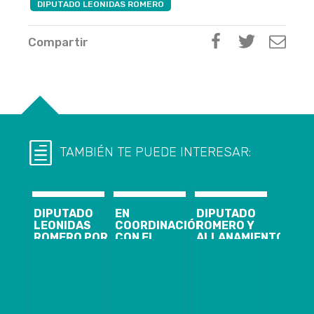
DIPUTADO LEONIDAS ROMERO
Compartir
TAMBIÉN TE PUEDE INTERESAR:
DIPUTADO
EN
DIPUTADO
LEONIDAS
COORDINACIÓN
ROMERO Y
ROMERO POR
CON EL
ALLANAMIENTO
RENUNCIA DE
SERVICIO DE
A CASA DE SU
GERENTE
SALUD
HERMANO EN
GENERAL DE
CONCEPCIÓN
CORONEL:
ENAP: «ES EL
Y LA
“ESPERO QUE
INICIO PARA
CORPORACIÓN
DEMUESTRE
DESENMASCARAR
CATIM, SE
QUE HAY UN