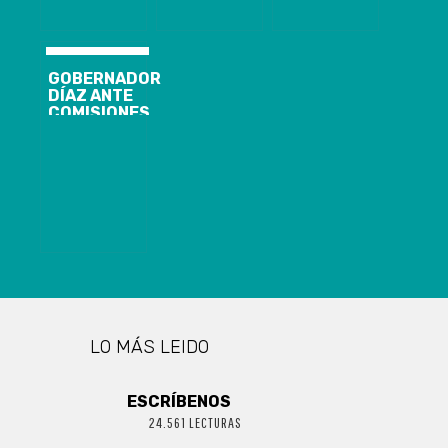
LAS
LOGRÓ
ERROR”
IRREGULARIDADES
DISPONER DE
Y LA
96 DOSIS DE
CORRUPCIÓN
VACUNAS
DENTRO DE LA
PARA
GOBERNADOR
EMPRESA DEL
PERSONAS EN
DÍAZ ANTE
ESTADO»
SITUACIÓN DE
COMISIONES
CALLE QUE
DE LA CÁMARA
SON PARTE DE
POR CIERRE
DIFERENTES
DE
PROGRAMAS
HUACHIPATO:
DEL
“ES UNA
MINISTERIO.
BOMBA
ATÓMICA QUE
PODRÍA CAER
EN NUESTRA
ECONOMÍA”
LO MÁS LEIDO
ESCRÍBENOS
24.561 LECTURAS