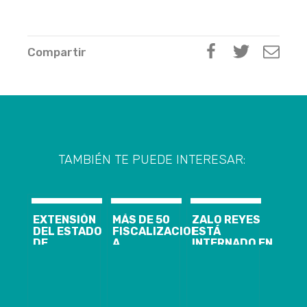
Compartir
TAMBIÉN TE PUEDE INTERESAR:
EXTENSIÓN
MÁS DE 50
ZALO REYES
DEL ESTADO
FISCALIZACIONES
ESTÁ
DE
A
INTERNADO EN
EXCEPCIÓN:
EXTRANJEROS
UCI POR UNA
CHILE VAMOS
SE HAN
DESCOMPENSACIÓN
Y EL PS
REALIZADO
APOYAN;
DURANTE EL
APRUEBO
PRIMER