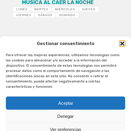
MÚSICA AL CAER LA NOCHE
LUNES
MARTES
MIÉRCOLES
JUEVES
VIERNES
SÁBADO
DOMINGO
Gestionar consentimiento
Para ofrecer las mejores experiencias, utilizamos tecnologías como
Patagual Radio Digital 2026 - Todos los derechos
las cookies para almacenar y/o acceder a la información del
reservados
dispositivo. El consentimiento de estas tecnologías nos permitirá
procesar datos como el comportamiento de navegación o las
la Radio de Verdad
identificaciones únicas en este sitio. No consentir o retirar el
Cobertura
consentimiento, puede afectar negativamente a ciertas
Programación
características y funciones.
Escríbenos
Contacto Comercial
Aceptar
Síguenos en nuestras Redes Sociales
Denegar
Ver preferencias