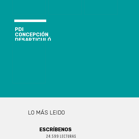
DIGNIDAD
SEMESTRE DE
SIGUE EN
2022
DUDA
PDI
CONCEPCIÓN
DESARTICULÓ
BANDA
CRIMINAL
DEDICADA AL
TRÁFICO DE
DROGA
LO MÁS LEIDO
ESCRÍBENOS
24.599 LECTURAS