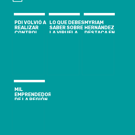
PDI VOLVIÓ A
LO QUE DEBES
MYRIAM
REALIZAR
SABER SOBRE
HERNÁNDEZ
CONTROL
LA VIRUELA
DESTACA EN
MIGRATORIO A
DEL MONO
PORTADA DE
EMBARCACIONES
TIME SQUARE
EN NUEVA
YORK
MIL
EMPRENDEDORES
DE LA REGIÓN
DEL BIOBÍO
FORTALECIERON
SUS
EMPRENDIMIENTOS
GRACIAS A
PROGRAMA