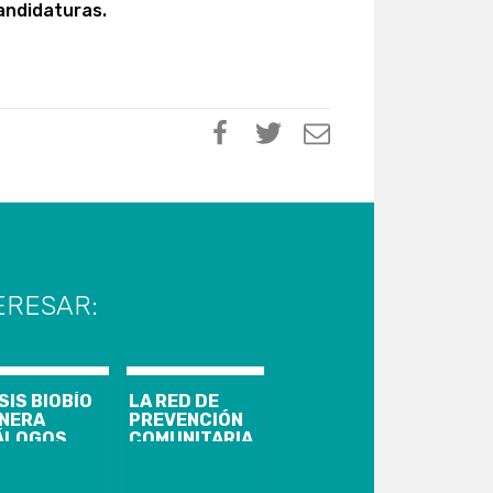
andidaturas.
ERESAR:
SIS BIOBÍO
LA RED DE
NERA
PREVENCIÓN
ÁLOGOS
COMUNITARIA
N
DA EL VAMOS A
OCIACIONES
SU PLAN