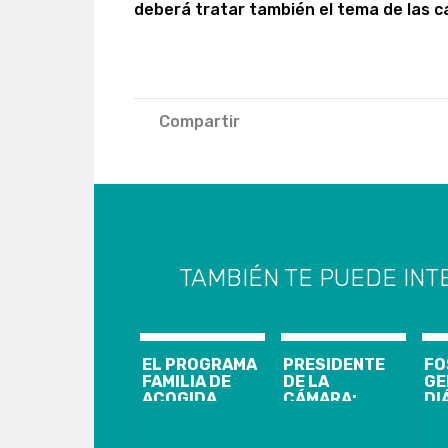
deberá tratar también el tema de las c
Compartir
TAMBIÉN TE PUEDE INT
EL PROGRAMA
PRESIDENTE
FO
FAMILIA DE
DE LA
GE
ACOGIDA
CÁMARA:
DI
ESPECIALIZADA
“HAGO UN
CO
SAN PEDRO DE
LLAMADO A UN
AS