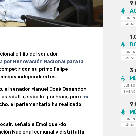
9
A
LUNES
SÁBA
1
D
LUNES
cional e hijo del senador
SÁBA
a por Renovación Nacional para la
competir con su primo Felipe
3
r, ambos independientes.
M
LUNES
ijo, el senador Manuel José Ossandón
SÁBA
, es adulto, sabe lo que hace, pero
mi
9
cho, el parlamentario ha realizado
M
LUNES
ocair, señaló a Emol que «lo
SÁBA
ión Nacional comunal y distrital la