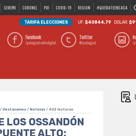
SEREMI
CORONEL
PDI
COVID-19
REGION
#QUEDATEENCASA
TARIFA ELECCIONES
UF:
$40844.79
DOLAR:
$9
Facebook
Twitter
I
/patagualradiodigital
@rpatagual
/p
/
Destacamos
/
Noticias
/ 402 lecturas
DE LOS OSSANDÓN
PUENTE ALTO: