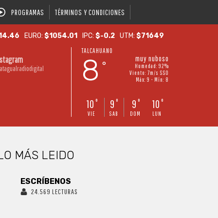
PROGRAMAS
TÉRMINOS Y CONDICIONES
14.46
EURO:
$1054.01
IPC:
$-0.2
UTM:
$71649
TALCAHUANO
8
muy nuboso
nstagram
°
Humedad: 92%
atagualradiodigital
Viento: 7m/s SSO
Máx: 9 • Mín: 8
10
9
9
10
°
°
°
°
VIE
SAB
DOM
LUN
LO MÁS LEIDO
ESCRÍBENOS
24.569 LECTURAS