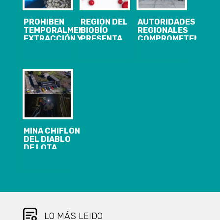
PROHIBEN
REGIÓN DEL
AUTORIDADES
TEMPORALMENTE
BIOBÍO
REGIONALES
EXTRACCIÓN Y
PRESENTA
COMPROMETEN
COMERCIALIZACIÓN
208 CASOS
APOYO A
DE MOLUSCOS
NUEVOS,
TRABAJADORES
EN BAHÍA DE
24.400
EN VISITA A
CORONEL
ACUMULADOS
PLANTA
ENTRE LÍMITE
Y 1.816
PESQUERA
NORTE PUNTA
ACTIVOS DE
PUCHOCO Y
COVID-19
LÍMITE SUR
PUNTA LOTA
MINA CHIFLÓN
DEL DIABLO
DE LOTA
REABRIÓ SUS
PUERTAS: LOS
PANORAMAS
QUE TENDRÁ
EL CIRCUITO
TURÍSTICO
PARA ESTE
VERANO 2024
LO MÁS LEIDO