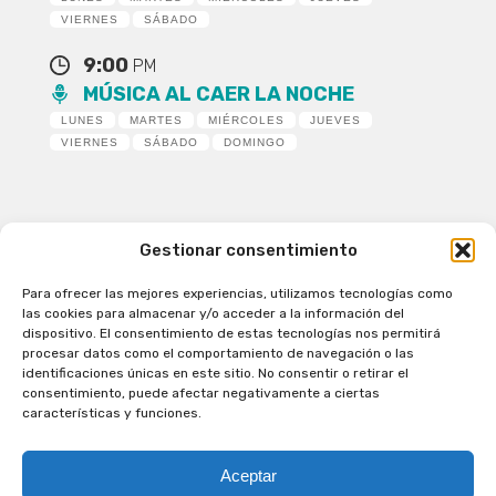
VIERNES
SÁBADO
9:00
PM
MÚSICA AL CAER LA NOCHE
LUNES
MARTES
MIÉRCOLES
JUEVES
VIERNES
SÁBADO
DOMINGO
Gestionar consentimiento
Para ofrecer las mejores experiencias, utilizamos tecnologías como
Patagual Radio Digital 2026 - Todos los derechos
las cookies para almacenar y/o acceder a la información del
reservados
dispositivo. El consentimiento de estas tecnologías nos permitirá
procesar datos como el comportamiento de navegación o las
la Radio de Verdad
identificaciones únicas en este sitio. No consentir o retirar el
Cobertura
consentimiento, puede afectar negativamente a ciertas
Programación
características y funciones.
Escríbenos
Contacto Comercial
Aceptar