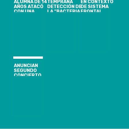
ALUMNA DE 14
TEMPRANA
EN CONTEXTO
AÑOS ATACÓ
DETECCIÓN DE
DE SISTEMA
CON UNA
LA “BACTERIA
FRONTAL
TIJERA A
ASESINA” ES
AUTORIDAD
COMPAÑERA
CRUCIAL PARA
SANITARIA
DE 13 EN LICEO
EVITAR
DEL BIOBÍO
DE TEMUCO
COMPLICACIONES:
LLAMA A
EN QUÉ
FORTALECER
FIJARSE
AUTOCUIDADO
Y PONER AL
DÍA
VACUNACIÓN
POR ALTA
CIRCULACIÓN
ANUNCIAN
VIRAL
SEGUNDO
CONCIERTO
DE LENNY
KRAVITZ EN
CHILE