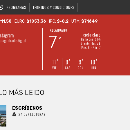
PROGRAMAS
TÉRMINOS Y CONDICIONES
11.58
EURO:
$1053.36
IPC:
$-0.2
UTM:
$71649
TALCAHUANO
7
cielo claro
nstagram
°
Humedad: 91%
atagualradiodigital
Viento: 4m/s E
Máx: 8 • Mín: 7
11
9
9
10
°
°
°
°
VIE
SAB
DOM
LUN
LO MÁS LEIDO
ESCRÍBENOS
24.577 LECTURAS