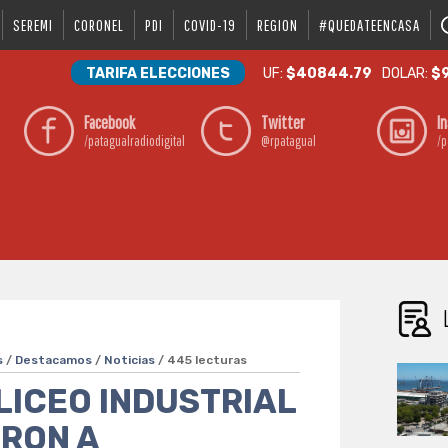
SEREMI
CORONEL
PDI
COVID-19
REGION
#QUEDATEENCASA
TARIFA ELECCIONES
UF:
$40844.79
DOLAR:
$9
Facebook
Twitter
I
/patagualradiodigital
@rpatagual
/p
s
/
Destacamos
/
Noticias
/ 445 lecturas
LICEO INDUSTRIAL
ERON A