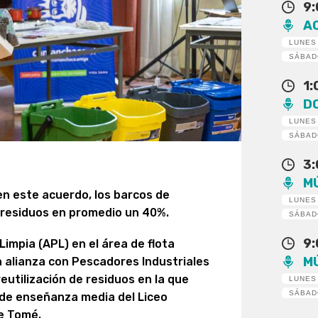
9
A
LUNES
SÁBA
1
D
LUNES
SÁBA
3
M
en este acuerdo, los barcos de
LUNES
residuos en promedio un 40%.
SÁBA
9
impia (APL) en el área de flota
M
 alianza con Pescadores Industriales
 reutilización de residuos en la que
LUNES
SÁBA
 de enseñanza media del Liceo
de Tomé.