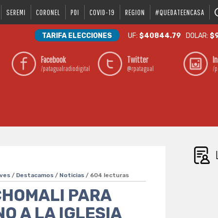
SEREMI
CORONEL
PDI
COVID-19
REGION
#QUEDATEENCASA
TARIFA ELECCIONES
UF:
$40844.79
DOLAR:
$9
Facebook
Twitter
I
/patagualradiodigital
@rpatagual
/p
ves
/
Destacamos
/
Noticias
/ 604 lecturas
CHOMALI PARA
O A LA IGLESIA