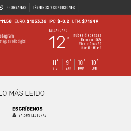
PROGRAMAS
TÉRMINOS Y CONDICIONES
11.58
EURO:
$1053.36
IPC:
$-0.2
UTM:
$71649
TALCAHUANO
12
nubes dispersas
nstagram
°
Humedad: 66%
atagualradiodigital
Viento: 3m/s SO
Máx: 11 • Mín: 9
11
9
10
10
°
°
°
°
VIE
SAB
DOM
LUN
LO MÁS LEIDO
ESCRÍBENOS
24.589 LECTURAS