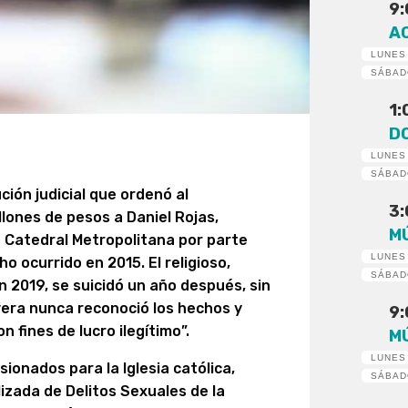
9
A
LUNES
SÁBA
1
D
LUNES
SÁBA
ución judicial que ordenó al
3
lones de pesos a Daniel Rojas,
M
la Catedral Metropolitana por parte
LUNES
ho ocurrido en 2015. El religioso,
SÁBA
n 2019, se suicidó un año después, sin
Rivera nunca reconoció los hechos y
9
 fines de lucro ilegítimo”.
M
LUNES
ionados para la Iglesia católica,
SÁBA
izada de Delitos Sexuales de la