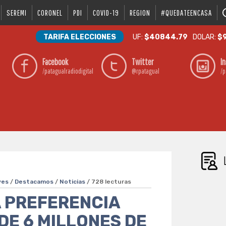
SEREMI
CORONEL
PDI
COVID-19
REGION
#QUEDATEENCASA
TARIFA ELECCIONES
UF:
$40844.79
DOLAR:
$9
Facebook
Twitter
I
/patagualradiodigital
@rpatagual
/p
ves
/
Destacamos
/
Noticias
/ 728 lecturas
A PREFERENCIA
DE 6 MILLONES DE