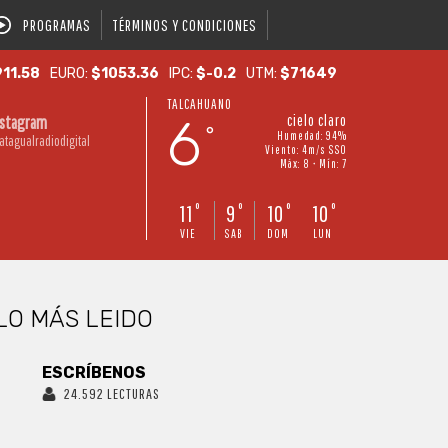
PROGRAMAS
TÉRMINOS Y CONDICIONES
11.58
EURO:
$1053.36
IPC:
$-0.2
UTM:
$71649
TALCAHUANO
6
cielo claro
nstagram
°
Humedad: 94%
atagualradiodigital
Viento: 4m/s SSO
Máx: 8 • Mín: 7
11
9
10
10
°
°
°
°
VIE
SAB
DOM
LUN
LO MÁS LEIDO
ESCRÍBENOS
24.592 LECTURAS