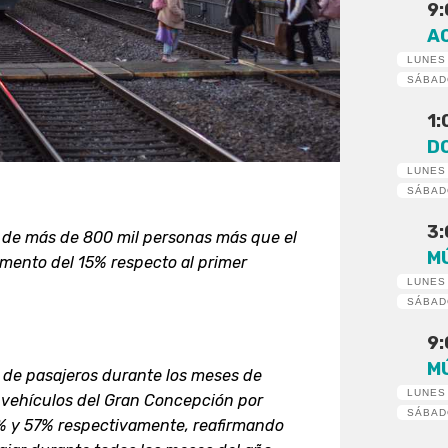
9
A
LUNES
SÁBA
1
D
LUNES
SÁBA
3
 de más de 800 mil personas más que el
M
remento del 15% respecto al primer
LUNES
SÁBA
9
M
o de pasajeros durante los meses de
LUNES
de vehículos del Gran Concepción por
SÁBA
% y 57% respectivamente, reafirmando