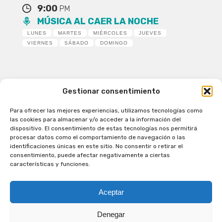
9:00
PM
MÚSICA AL CAER LA NOCHE
LUNES
MARTES
MIÉRCOLES
JUEVES
VIERNES
SÁBADO
DOMINGO
Gestionar consentimiento
Para ofrecer las mejores experiencias, utilizamos tecnologías como
Patagual Radio Digital 2026 - Todos los derechos
las cookies para almacenar y/o acceder a la información del
reservados
dispositivo. El consentimiento de estas tecnologías nos permitirá
procesar datos como el comportamiento de navegación o las
la Radio de Verdad
identificaciones únicas en este sitio. No consentir o retirar el
Cobertura
consentimiento, puede afectar negativamente a ciertas
Programación
características y funciones.
Escríbenos
Contacto Comercial
Aceptar
Síguenos en nuestras Redes Sociales
Denegar