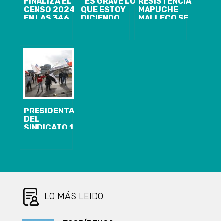
FINALIZA EL
“ES GRAVE LO
RESISTENCIA
CENSO 2024
QUE ESTOY
MAPUCHE
EN LAS 346
DICIENDO,
MALLECO SE
COMUNAS DEL
PERO ES
ADJUDICÓ
PAÍS
REAL”: EX
QUEMA DE
JEFE DE LA
IGLESIA Y
PDI REVELA SU
HOSTERÍA DE
TEORÍA
FAMILIA
DEFINITIVA
CHAHIN
SOBRE EL
CASO DE
TOMÁS BRAVO
PRESIDENTA
DEL
SINDICATO 1
DE VENTANAS:
“VAMOS A
SUFRIR EL
FLAGELO DE
LA DEPRESIÓN
ECONÓMICA”
LO MÁS LEIDO