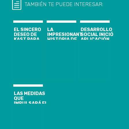
TAMBIÉN TE PUEDE INTERESAR:
EL SINCERO
LA
DESARROLLO
DESEO DE
IMPRESIONANTE
SOCIAL INICIÓ
KAST PARA
HISTORIA DE
APLICACIÓN
DANIEL
“MASHICO”, EL
DE FIBE EN
JADUE:
HOMBRE QUE
ZONAS
«ESPERO QUE
BUSCA
AFECTADAS
ESTÉ PRONTO
POSICIONARSE
POR
EN LA
COMO EL MÁS
INUNDACIONES
CÁRCEL»
LONGEVO DEL
MUNDO EN LOS
RÉCORDS
GUINNESS
LAS MEDIDAS
QUE
IMPULSARÁ EL
GOBIERNO EN
LA RM TRAS
OLA DE
CRÍMENES